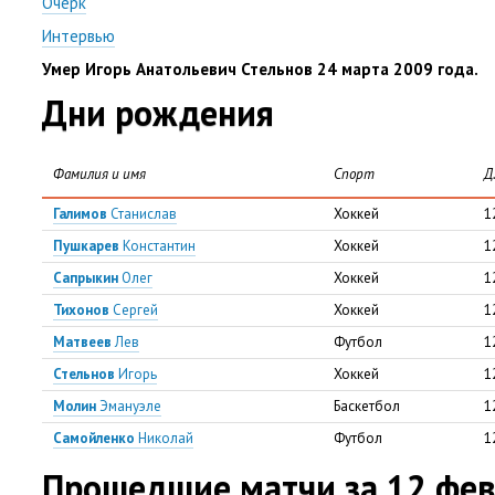
Очерк
Интервью
Умер Игорь Анатольевич Стельнов 24 марта 2009 года.
Дни рождения
Фамилия и имя
Спорт
Д
Галимов
Станислав
Хоккей
1
Пушкарев
Константин
Хоккей
1
Сапрыкин
Олег
Хоккей
1
Тихонов
Сергей
Хоккей
1
Матвеев
Лев
Футбол
1
Стельнов
Игорь
Хоккей
1
Молин
Эмануэле
Баскетбол
1
Самойленко
Николай
Футбол
1
Прошедшие матчи за 12 фе