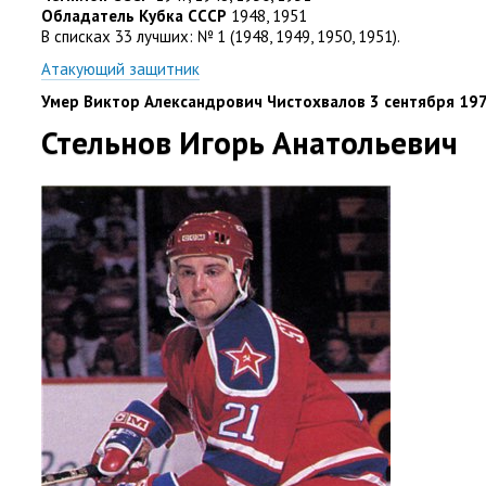
Обладатель Кубка СССР
1948
,
1951
В списках 33 лучших: № 1
(
1948
,
1949
,
1950
,
1951).
Атакующий защитник
Умер Виктор Александрович Чистохвалов 3 сентября 197
Стельнов Игорь Анатольевич