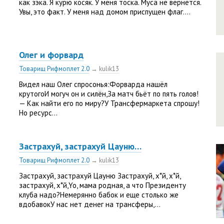
как зэка. Я курю косяк. У меня тоска. Муса не вернётся.
Увы, это факт. У меня над домом приспущен флаг....
Олег и форвард
Товарищ Рифмоплет 2.0
→
kulik13
Видел наш Олег спросонья:Форварда нашёл
крутогоИ могуч он и силён,За матч бьёт по пять голов!
— Как найти его по миру?У Трансфермаркета спрошу!
Но ресурс...
Застрахуй, застрахуй Цауню…
Товарищ Рифмоплет 2.0
→
kulik13
Застрахуй, застрахуй Цауню Застрахуй, х*й, х*й,
застрахуй, х*й,Yo, мама родная, а что Президенту
клуба надо?Немерянно бабок и еще столько же
вдобавокУ нас нет денег на трансферы,...