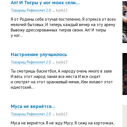
Ап! И Тигры у ног моих сели…
Товарищ Рифмоплет 2.0
→
kulik13
Я от Родины себя отучал постепенно, Я отрекся от всех
мелочей бытовых, И теперь каждый вечер на эту арену
Вывожу дрессированных тигров своих. Ап! И тигры
у ног...
Настроение улучшилось
Товарищ Рифмоплет 2.0
→
kulik13
Ты смотришь баскетбол, А народу очень много в зале
И весь этот народ занял все места И все сидят
и смотрят на этот оранжевый мячик, Или лопают этот
идиотский...
Муса не вернётся…
Товарищ Рифмоплет 2.0
→
kulik13
Муса не вернётся. Я не жду Мусу. Я сижу на корточках,