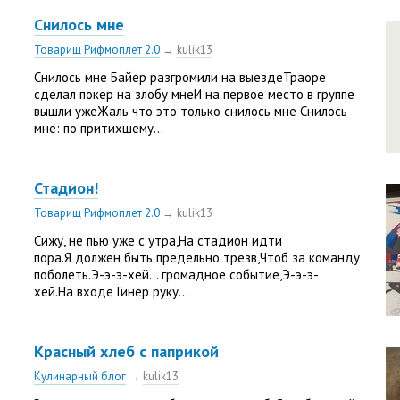
Снилось мне
Товарищ Рифмоплет 2.0
→
kulik13
Снилось мне Байер разгромили на выездеТраоре
сделал покер на злобу мнеИ на первое место в группе
вышли ужеЖаль что это только снилось мне Снилось
мне: по притихшему...
Стадион!
Товарищ Рифмоплет 2.0
→
kulik13
Сижу, не пью уже с утра,На стадион идти
пора.Я должен быть предельно трезв,Чтоб за команду
поболеть.Э-э-э-хей… громадное событие,Э-э-э-
хей.На входе Гинер руку...
Красный хлеб с паприкой
Кулинарный блог
→
kulik13