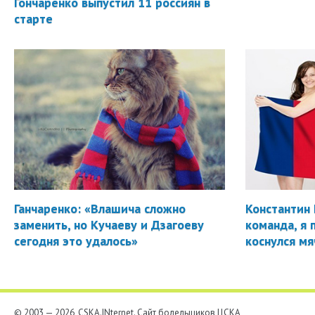
Гончаренко выпустил 11 россиян в
старте
Ганчаренко: «Влашича сложно
Константин 
заменить, но Кучаеву и Дзагоеву
команда, я 
сегодня это удалось»
коснулся мя
© 2003 — 2026, CSKA.INternet. Cайт болельщиков ЦСКА