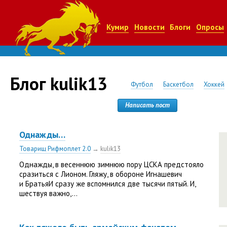
Кумир
Новости
Блоги
Опросы
Блог kulik13
Футбол
Баскетбол
Хоккей
Написать пост
Однажды…
Товарищ Рифмоплет 2.0
→
kulik13
Однажды, в весеннюю зимнюю пору ЦСКА предстояло
сразиться с Лионом. Гляжу, в обороне Игнашевич
и БратьяИ сразу же вспомнился две тысячи пятый. И,
шествуя важно,...