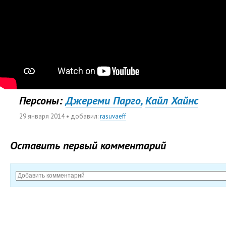
Персоны:
Джерeми Парго,
Кайл Хайнс
29 января 2014
• добавил:
rasuvaeff
Оставить первый комментарий