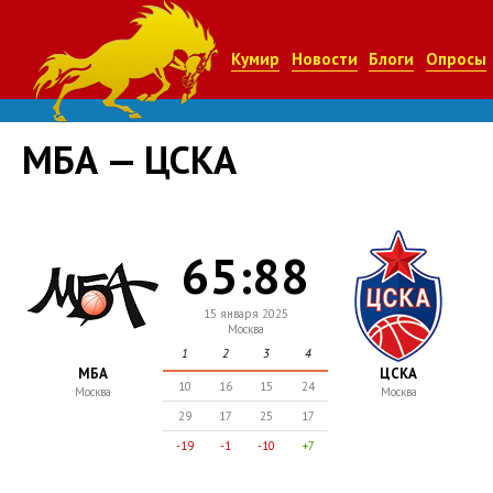
Кумир
Новости
Блоги
Опросы
МБА — ЦСКА
65:88
15 января 2025
Москва
1
2
3
4
МБА
ЦСКА
10
16
15
24
Москва
Москва
29
17
25
17
-19
-1
-10
+7