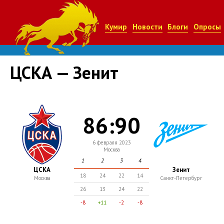
Кумир
Новости
Блоги
Опросы
ЦСКА — Зенит
86:90
6 февраля 2023
Москва
1
2
3
4
ЦСКА
Зенит
18
24
22
14
Москва
Санкт-Петербург
26
13
24
22
-8
+11
-2
-8