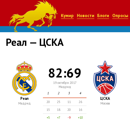
Кумир
Новости
Блоги
Опросы
Реал — ЦСКА
82:69
19 октября 2017
Мадрид
1
2
3
4
Реал
ЦСКА
20
25
11
26
Мадрид
Москва
15
18
20
16
+5
+7
-9
+10