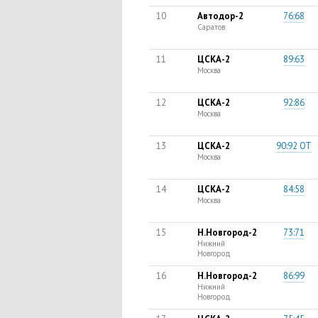
10
Автодор-2
76:68
Саратов
11
ЦСКА-2
89:63
Москва
12
ЦСКА-2
92:86
Москва
13
ЦСКА-2
90:92 ОТ
Москва
14
ЦСКА-2
84:58
Москва
15
Н.Новгород-2
73:71
Нижний
Новгород
16
Н.Новгород-2
86:99
Нижний
Новгород