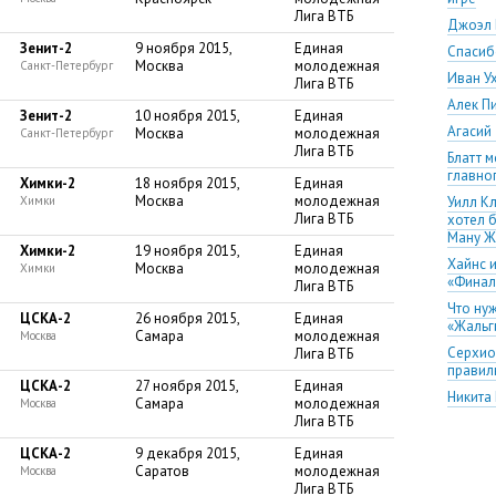
Лига ВТБ
Джоэл 
Зенит-2
9 ноября 2015,
Единая
Спасиб
Москва
молодежная
Санкт-Петербург
Иван У
Лига ВТБ
Алек П
Зенит-2
10 ноября 2015,
Единая
Агасий
Москва
молодежная
Санкт-Петербург
Лига ВТБ
Блатт м
главно
Химки-2
18 ноября 2015,
Единая
Москва
молодежная
Химки
Уилл К
Лига ВТБ
хотел 
Ману Ж
Химки-2
19 ноября 2015,
Единая
Хайнс и
Москва
молодежная
Химки
«Финал
Лига ВТБ
Что ну
ЦСКА-2
26 ноября 2015,
Единая
«Жальг
Самара
молодежная
Москва
Серхио
Лига ВТБ
правил
ЦСКА-2
27 ноября 2015,
Единая
Никита
Самара
молодежная
Москва
послед
Лига ВТБ
Андрей
ЦСКА-2
9 декабря 2015,
Единая
уезжать
Саратов
молодежная
Москва
Первый 
Лига ВТБ