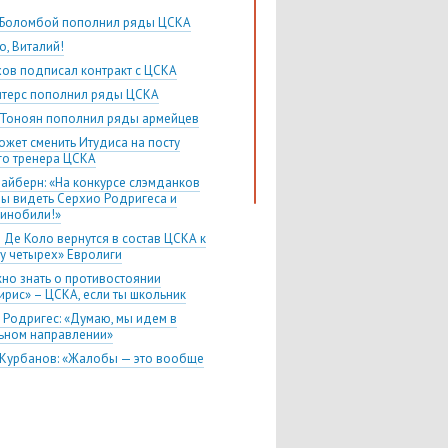
Боломбой пополнил ряды ЦСКА
о, Виталий!
хов подписал контракт с ЦСКА
итерс пополнил ряды ЦСКА
 Тоноян пополнил ряды армейцев
ожет сменить Итудиса на посту
го тренера ЦСКА
лайберн: «На конкурсе слэмданков
бы видеть Серхио Родригеса и
инобили!»
 Де Коло вернутся в состав ЦСКА к
у четырех» Евролиги
жно знать о противостоянии
ирис» – ЦСКА, если ты школьник
 Родригес: «Думаю, мы идем в
ьном направлении»
 Курбанов: «Жалобы — это вообще
нее дело»
 Ватутин: «Теодосичу надо было
 в NBA три года назад»
в гостях у второго