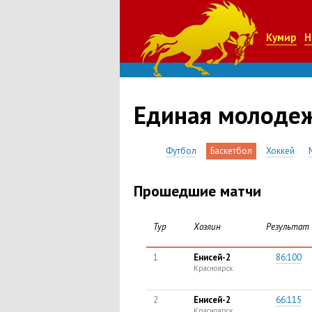
Кумир
Н
Единая молодеж
Футбол
Баскетбол
Хоккей
Прошедшие матчи
Тур
Хозяин
Результат
1
Енисей-2
86:100
Красноярск
2
Енисей-2
66:115
Красноярск