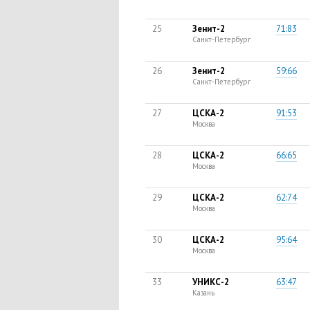
25
Зенит-2
71:83
Санкт-Петербург
26
Зенит-2
59:66
Санкт-Петербург
27
ЦСКА-2
91:53
Москва
28
ЦСКА-2
66:65
Москва
29
ЦСКА-2
62:74
Москва
30
ЦСКА-2
95:64
Москва
33
УНИКС-2
63:47
Казань