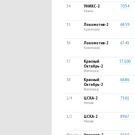
34
УНИКС-2
70:54
Казань
35
Локомотив-2
68:59
Краснодар
36
Локомотив-2
67:45
Краснодар
37
Красный
57:100
Октябрь-2
Волгоград
38
Красный
66:86
Октябрь-2
Волгоград
1/4
ЦСКА-2
75:61
Москва
1/2
ЦСКА-2
89:67
Москва
Финал
Автодор-2
65:67