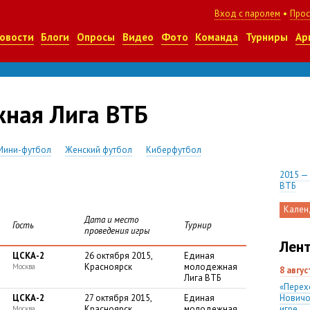
Вход с паролем
•
Прос
овости
Блоги
Опросы
Видео
Фото
Команда
Турниры
Ар
ная Лига ВТБ
Мини-футбол
Женский футбол
Киберфутбол
2015 —
ВТБ
Кален
Дата и место
Гость
Турнир
проведения игры
Лент
ЦСКА-2
26 октября 2015,
Единая
Красноярск
молодежная
Москва
8 авгу
Лига ВТБ
«Перех
ЦСКА-2
27 октября 2015,
Единая
Новичо
Красноярск
молодежная
игре
Москва