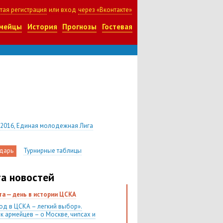
тая регистрация
или вход
через «Вконтакте»
мейцы
История
Прогнозы
Гостевая
 2016, Единая молодежная Лига
дарь
Турнирные таблицы
а новостей
ста — день в истории ЦСКА
од в ЦСКА – легкий выбор».
к армейцев – о Москве, чипсах и