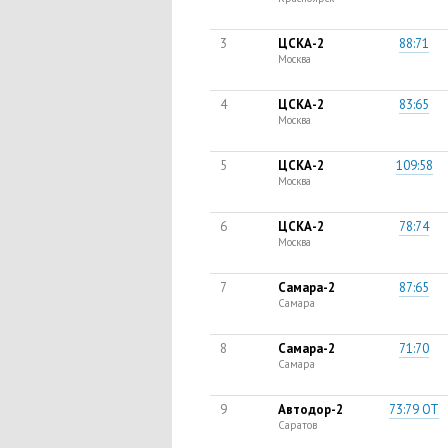
3
ЦСКА-2
88:71
Москва
4
ЦСКА-2
83:65
Москва
5
ЦСКА-2
109:58
Москва
6
ЦСКА-2
78:74
Москва
7
Самара-2
87:65
Самара
8
Самара-2
71:70
Самара
9
Автодор-2
73:79 ОТ
Саратов