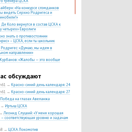
го тренера ЦСКА
лайберн: «На конкурсе слэмданков
бы видеть Серхио Родригеса и
инобили!»
 Де Коло вернутся в состав ЦСКА к
у четырех» Евролиги
жно знать о противостоянии
ирис» – ЦСКА, если ты школьник
 Родригес: «Думаю, мы идем в
ьном направлении»
 Курбанов: «Жалобы — это вообще
нее дело»
 Ватутин: «Теодосичу надо было
час обсуждают
 в NBA три года назад»
в гостях у второго
ch61
→
Красно-синий день календаря: 24
ть против скорости
ch61
→
Красно-синий день календаря: 27
тбол — спорт для умных людей»
→
Победа на глазах Авеланжа
, которого мы заслужили вместе с
→
Иртыш ЦСКА
→
Леонид Слуцкий: «У меня хорошая
 ЦСКА — «Химки» — все еще
 – соответствующая уровню и задачам
е противостояние российского
бола
68
→
ЦСКА Локомотив