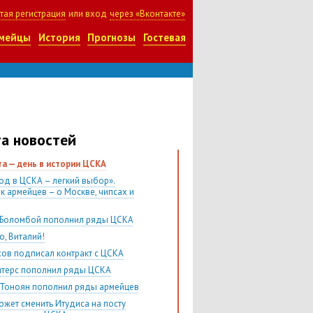
тая регистрация
или вход
через «Вконтакте»
мейцы
История
Прогнозы
Гостевая
а новостей
ста — день в истории ЦСКА
од в ЦСКА – легкий выбор».
к армейцев – о Москве, чипсах и
Боломбой пополнил ряды ЦСКА
о, Виталий!
хов подписал контракт с ЦСКА
итерс пополнил ряды ЦСКА
 Тоноян пополнил ряды армейцев
ожет сменить Итудиса на посту