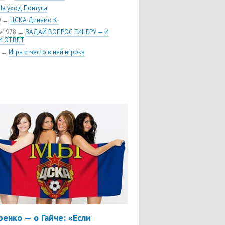
олностью разобрал «Реал»
На уход Понтуса
вой до последней секунды
0
→
ЦСКА Динамо К.
v1978
→
ЗАДАЙ ВОПРОС ГИНЕРУ — И
И ОТВЕТ
→
Игра и место в ней игрока
ренко — о Гайче: «Если