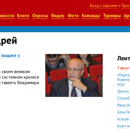
Вход с паролем
•
Прос
овости
Блоги
Опросы
Видео
Фото
Команда
Турниры
Ар
дрей
 пошел с
Лент
7 авгу
 своем великом
«Перех
и системном кризисе
Новичо
дставлять Владимира
игре
Джоэл 
Спасиб
Иван У
Алек П
Агасий
Блатт м