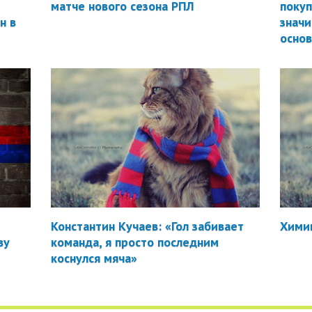
матче нового сезона РПЛ
покуп
н в
значи
осно
Константин Кучаев: «Гол забивает
Химик
ву
команда, я просто последним
коснулся мяча»