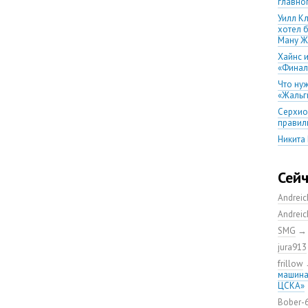
главно
Уилл К
хотел 
Ману Ж
Хайнс и
«Финал
Что ну
«Жальг
Серхио
правил
Никита
послед
Андрей
Сей
уезжать
Первый 
Andrei
Скорос
Andrei
«Баске
SMG
Тренер
jura913
тобой
frillow
Почему
машина
главно
ЦСКА»
баскет
Bober-