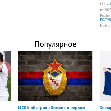
ЦСКА п
il84
→
От пер
rva200
Pozdee
ПОЛУЧ
Mefisto
Популярное
ЦСКА обыграл «Химки» в первом
Ганча