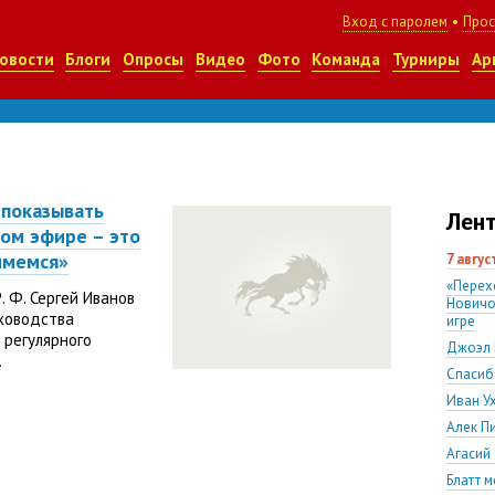
Вход с паролем
•
Прос
овости
Блоги
Опросы
Видео
Фото
Команда
Турниры
Ар
 показывать
Лент
ом эфире – это
аймемся»
7 авгу
«Перех
 Ф. Сергей Иванов
Новичо
уководства
игре
 регулярного
Джоэл 
.
Спасиб
Иван У
Алек П
Агасий
Блатт м