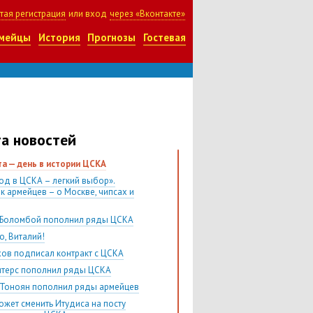
тая регистрация
или вход
через «Вконтакте»
мейцы
История
Прогнозы
Гостевая
а новостей
ста — день в истории ЦСКА
од в ЦСКА – легкий выбор».
к армейцев – о Москве, чипсах и
Боломбой пополнил ряды ЦСКА
о, Виталий!
хов подписал контракт с ЦСКА
итерс пополнил ряды ЦСКА
 Тоноян пополнил ряды армейцев
ожет сменить Итудиса на посту