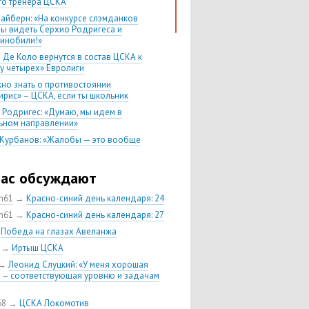
го тренера ЦСКА
лайберн: «На конкурсе слэмданков
бы видеть Серхио Родригеса и
инобили!»
 Де Коло вернутся в состав ЦСКА к
у четырех» Евролиги
жно знать о противостоянии
ирис» – ЦСКА, если ты школьник
 Родригес: «Думаю, мы идем в
ьном направлении»
 Курбанов: «Жалобы — это вообще
нее дело»
 Ватутин: «Теодосичу надо было
час обсуждают
 в NBA три года назад»
в гостях у второго
ch61
→
Красно-синий день календаря: 24
ть против скорости
ch61
→
Красно-синий день календаря: 27
тбол — спорт для умных людей»
→
Победа на глазах Авеланжа
, которого мы заслужили вместе с
→
Иртыш ЦСКА
→
Леонид Слуцкий: «У меня хорошая
 ЦСКА — «Химки» — все еще
 – соответствующая уровню и задачам
е противостояние российского
бола
68
→
ЦСКА Локомотив