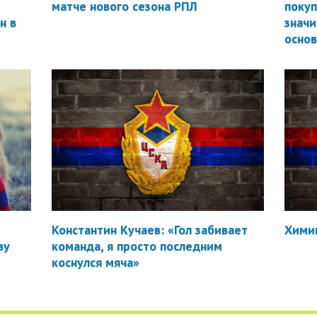
матче нового сезона РПЛ
покуп
н в
значи
осно
Константин Кучаев: «Гол забивает
Химик
ву
команда, я просто последним
коснулся мяча»