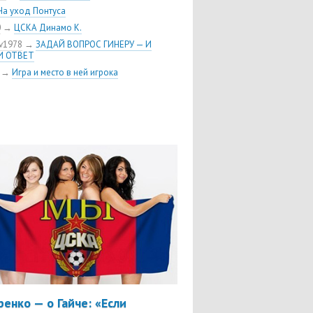
олностью разобрал «Реал»
На уход Понтуса
вой до последней секунды
0
→
ЦСКА Динамо К.
v1978
→
ЗАДАЙ ВОПРОС ГИНЕРУ — И
И ОТВЕТ
→
Игра и место в ней игрока
ренко — о Гайче: «Если