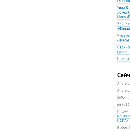
главно
Уилл К
хотел 
Ману Ж
Хайнс и
«Финал
Что ну
«Жальг
Серхио
правил
Никита
послед
Андрей
Сей
уезжать
Первый 
Andrei
Скорос
Andrei
«Баске
SMG
Тренер
jura913
тобой
frillow
Почему
машина
главно
ЦСКА»
баскет
Bober-