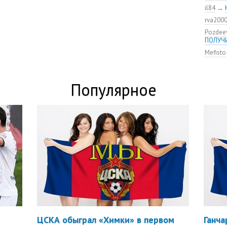
ЦСКА п
il84
→
От пер
rva200
Pozdee
ПОЛУЧ
Mefisto
Популярное
ЦСКА обыграл «Химки» в первом
Ганча