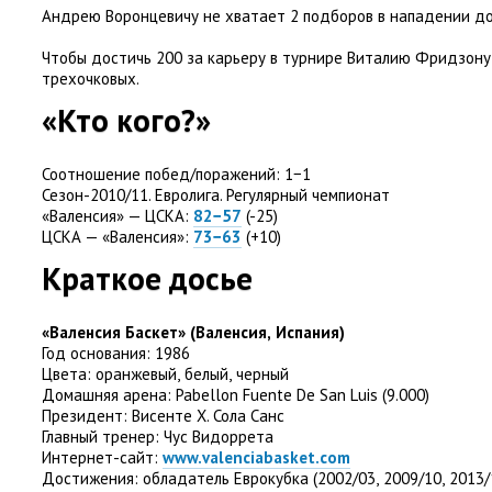
Андрею Воронцевичу не хватает 2 подборов в нападении до 
Чтобы достичь 200 за карьеру в турнире Виталию Фридзону
трехочковых.
«Кто кого?»
Соотношение побед/поражений: 1−1
Сезон-2010/11. Евролига. Регулярный чемпионат
«Валенсия» — ЦСКА:
82−57
(
-25)
ЦСКА — «Валенсия»:
73−63
(
+10)
Краткое досье
«Валенсия Баскет»
(
Валенсия
,
Испания)
Год основания: 1986
Цвета: оранжевый
,
белый
,
черный
Домашняя арена: Pabellon Fuente De San Luis
(
9.000)
Президент: Висенте Х. Сола Санс
Главный тренер: Чус Видоррета
Интернет-сайт:
www.valenciabasket.com
Достижения: обладатель Еврокубка
(
2002/03
,
2009/10
,
2013/