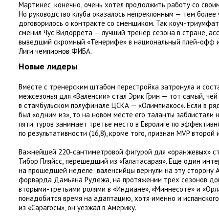
Мартинес
,
конечно
,
очень хотел продолжить работу со свои
Но руководство клуба оказалось непреклонным — тем более 
договорилось о контракте со сменщиком. Так коуч-триумфат
сменил Чус Видоррета — лучший тренер сезона в стране
,
ас
выведший скромный
«
Тенерифе» в национальный плей-офф 
Лиги чемпионов ФИБА.
Новые лидеры
Вместе с тренерским штабом перестройка затронула и сост
межсезонья для
«
Валенсии» стал Эрик Грин — тот самый
,
чей
в стамбульском полуфинале ЦСКА — «Олимпиакос». Если в р
был
«
одним из», то на новом месте его таланты заблистали н
пяти туров занимает третье место в Евролиге по эффективн
по результативности
(
16,8), кроме того
,
признан MVP второй 
Важнейшей 220-сантиметровой фигурой для
«
оранжевых» с
Тибор Пляйсс
,
перешедший из «Галатасарая». Еще один инте
на прошедшей неделе: валенсийцы вернули на эту сторону 
форварда Дамьяна Рудежа
,
на протяжении трех сезонов до
вторыми-третьими ролями в «Индиане», «Миннесоте» и «Орл
понадобится время на адаптацию
,
хотя именно и испанског
из «Сарагосы», он уезжал в Америку.