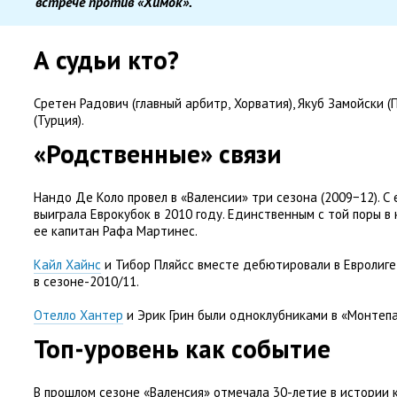
встрече против
«
Химок».
А судьи кто?
Сретен Радович
(
главный арбитр
,
Хорватия), Якуб Замойски
(
(
Турция).
«Родственные» связи
Нандо Де Коло провел в «Валенсии» три сезона
(
2009−12). С
выиграла Еврокубок в 2010 году. Единственным с той поры в
ее капитан Рафа Мартинес.
Кайл Хайнс
и Тибор Пляйсс вместе дебютировали в Евролиге
в сезоне-2010/11.
Отелло Хантер
и Эрик Грин были одноклубниками в «Монтепа
Топ-уровень как событие
В прошлом сезоне
«
Валенсия» отмечала 30-летие в истории 