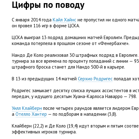
Цифры по поводу
С января 2014 года
Кайл Хайнс
не пропустил ни одного матча
он провел 116 игр в форме ЦСКА.
ЦСКА выиграл 13 подряд домашних матчей Евролиги. Пред
команда потерпела в прошлом сезоне от «Фенербахче».
Нандо Де Коло реализовал 30 штрафных подряд в Евролиге.
турнира за все времена по проценту попаданий с линии — 9
штрафного броска станет для Нандо 500-й в карьере.
В 13 из предыдущих 14 матчей
Серхио Родригес
попадал хот
Родригес замыкает десятку списка лучших ассистентов в ист
передач
,
у идущего десятым Хуана-Карлоса Наварро — 798.
Уилл Клайберн
после четырех раундов является лидером Евр
а
Отелло Хантер
— по подборам в нападении
(
3,8).
Клайберн
(
22,2) и Де Коло
(
19,4) идут вторым и пятым соотв
эффективных игроков турнира.