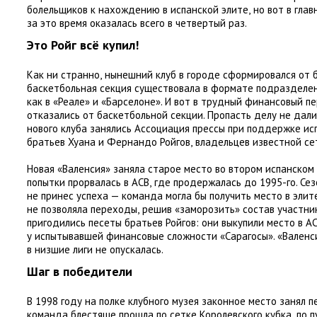
болельщиков к нахождению в испанской элите
,
но вот в гла
за это время оказалась всего в четвертый раз.
Это Ройг всё купил!
Как ни странно
,
нынешний клуб в городе сформировался от 
баскетбольная секция существовала в формате подразделе
как в «Реале» и «Барселоне». И вот в трудный финансовый 
отказались от баскетбольной секции. Пропасть делу не дал
нового клуба занялись Ассоциация прессы при поддержке и
братьев Хуана и Фернандо Ройгов
,
владельцев известной се
Новая
«
Валенсия» заняла старое место во втором испанском
попытки прорвалась в ACB
,
где продержалась до 1995-го. Се
не принес успеха — команда могла бы получить место в элит
не позволяла переходы
,
решив
«
заморозить» состав участник
пригодились песеты братьев Ройгов: они выкупили место в A
у испытывавшей финансовые сложности
«
Сарагосы». «Валенс
в низшие лиги не опускалась.
Шаг в победители
В 1998 году на полке клубного музея законное место занял 
команда блестяще прошла по сетке Королевского кубка
,
по 