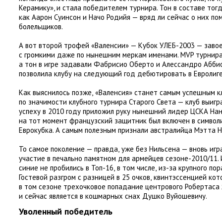
Керамику», и стала победителем турнира. Тон в составе тог
как Аарон Суинсон и Начо Родийя — вряд ли сейчас о них по
болельщиков.
А вот второй трофей
«
Валенсии» — Кубок УЛЕБ-2003 — заво
с громкими даже по нынешним меркам именами. MVP турнир
а тон в игре задавали Фабрисио Оберто и Алессандро Абби
позволила клубу на следующий год дебютировать в Евролиге
Как выяснилось позже
,
«Валенсия» станет самым успешным к
по значимости клубного турнира Старого Света — клуб выигр
успеху в 2010 году приложил руку нынешний лидер ЦСКА Нан
на тот момент французский защитник был включен в симво
Еврокубка. А самым полезным признали австралийца Мэтта Н
То самое поколение — правда
,
уже без Нильсена — вновь игр
участие в печально памятном для армейцев сезоне-2010/11.
синие не пробились в Топ-16
,
в том числе
,
из-за крупного пор
Гостевой разгром с разницей в 25 очков
,
квинтэссенцией кот
в том сезоне трехочковое попадание центрового Робертаса
и сейчас является в кошмарных снах Душко Вуйошевичу.
Уволенный победитель