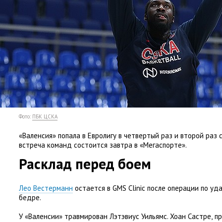
Фото:
ПБК ЦСКА
«Валенсия» попала в Евролигу в четвертый раз и второй раз 
встреча команд состоится завтра в «Мегаспорте».
Расклад перед боем
Лео Вестерманн
остается в GMS Clinic после операции по у
бедре.
У «Валенсии» травмирован Лэтэвиус Уильямс. Хоан Састре
,
п