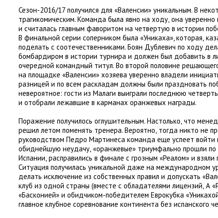
Сезон-2016/17 получился для
«
Валенсии» уникальным. В нек
трагикомическим. Команда была явно на ходу
,
она уверенно
и считалась главным фаворитом на четвертую в истории поб
В финальной серии соперником была
«
Уникаха», которая
,
каз
поделать с соотечественниками. Боян Дублевич по ходу дел
бомбардиром в истории турнира и должен был добавить в 
очередной командный титул. Во второй половине решающег
на площадке
«
Валенсии» хозяева уверенно владели инициат
разницей и по всем раскладам должны были праздновать поб
невероятное: гости из Малаги выиграли последнюю четверть
и отобрали лежавшие в карманах оранжевых награды.
Поражение получилось оглушительным. Настолько
,
что менед
решил летом поменять тренера. Вероятно
,
тогда никто не п
руководством Педро Мартинеса команда еще успеет войти в
обиднейшую неудачу
,
«оранжевые» триумфально прошли по
Испании
,
расправились в финале с грозным
«
Реалом» и взяли
Ситуация получилась уникальной даже на международном ур
делать исключение из собственных правил и допускать
«
Вал
клуб из одной страны
(
вместе с обладателями лицензий
,
А «
«Басконией» и обидчиком-победителем Еврокубка
«
Уникахой
главное клубное соревнование континента без испанского ч