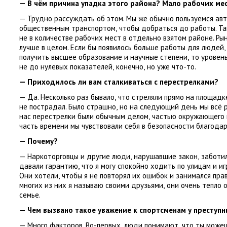
— В чём причина упадка этого района? Мало рабочих ме
— Трудно рассуждать об этом. Мы же обычно пользуемся ав
общественным транспортом
,
чтобы добраться до работы. Та
не в количестве рабочих мест в отдельно взятом районе. Р
лучше в целом. Если бы появилось больше работы для людей
,
получить высшее образование и научные степени
,
то уровен
не до нулевых показателей
,
конечно
,
но уже что-то.
— Приходилось ли вам сталкиваться с перестрелками?
— Да. Несколько раз бывало
,
что стреляли прямо на площадк
не пострадал. Было страшно
,
но на следующий день мы всё 
нас перестрелки были обычным делом
,
частью окружающего
часть времени мы чувствовали себя в безопасности благодар
— Почему?
— Наркоторговцы и другие люди
,
нарушавшие закон
,
заботил
давали гарантию
,
что я могу спокойно ходить по улицам и иг
Они хотели
,
чтобы я не повторял их ошибок и занимался пра
многих из них я называю своими друзьями
,
они очень тепло 
семье.
— Чем вызвано такое уважение к спортсменам у преступ
— Много факторов. Во-первых
,
люди понимают
,
что ты може