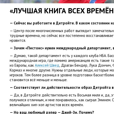
«ЛУЧШАЯ КНИГА ВСЕХ ВРЕМЁН
— Сейчас вы работаете в Детройте. В каком состоянии 
— Центр после многочисленных работ выглядит замечательн
трудные времена
,
но сейчас все постепенно восстанавливае
нравится.
— Зачем
«
Пистонс» нужен международный департамент
,
— Думаю
,
такой департамент есть у каждого клуба НБА. Бас
международная игра
,
где помимо американцев есть такие т
из Европы
,
как
Алексей Швед
,
Драган Бендер
,
Лука Дончич
,
Кормаз и многие другие. Нужны отдельные люди
,
которые мо
игроков. Тем более разница в уровне подготовки баскетболи
становится всё меньше и меньше.
— Соответствует ли действительности образ Детройта 
— Да
,
в Детройте действительно есть Восьмая миля и
,
да
,
э
получился отличным
,
и мне понравилось
,
как сыграл Эминем. 
величайших хип-хоп артистов всех времён.
— Но ваш любимый рэпер — Джей-Зи. Почему?