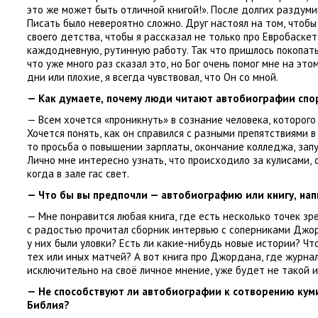
это же может быть отличной книгой!». После долгих раздумий
Писать было невероятно сложно. Друг настоял на том
,
чтобы 
своего детства
,
чтобы я рассказал не только про Евробаске
каждодневную
,
рутинную работу. Так что пришлось покопать
что уже много раз сказал это
,
но Бог очень помог мне на это
дни или плохие
,
я всегда чувствовал
,
что Он со мной.
— Как думаете
,
почему люди читают автобиографии спо
— Всем хочется
«
проникнуть» в сознание человека
,
которого
Хочется понять
,
как он справился с разными препятствиями в
то просьба о повышении зарплаты
,
окончание колледжа
,
зап
Лично мне интересно узнать
,
что происходило за кулисами
,
когда в зале гас свет.
— Что бы вы предпочли — автобиографию или книгу
,
нап
— Мне понравится любая книга
,
где есть несколько точек зр
с радостью прочитал сборник интервью с соперниками Джор
у них были уловки? Есть ли какие-нибудь новые истории? Чт
тех или иных матчей? А вот книга про Джордана
,
где журна
исключительно на своё личное мнение
,
уже будет не такой 
— Не способствуют ли автобиографии к сотворению кум
Библия?