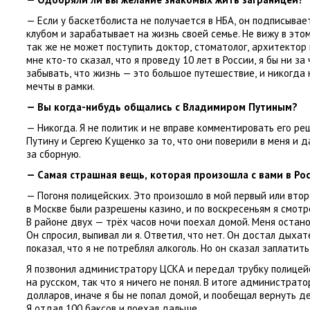
— Если у баскетболиста не получается в НБА
,
он подписывае
клубом и зарабатывает на жизнь своей семье. Не вижу в этом
так же не может поступить доктор
,
стоматолог
,
архитектор 
мне кто-то сказал
,
что я проведу 10 лет в России
,
я бы ни за 
забывать
,
что жизнь — это большое путешествие
,
и никогда 
мечты в рамки.
— Вы когда-нибудь общались с Владимиром Путиным?
— Никогда. Я не политик и не вправе комментировать его ре
Путину и Сергею Кущенко за то
,
что они поверили в меня и 
за сборную.
— Самая страшная вещь
,
которая произошла с вами в Ро
— Погоня полицейских. Это произошло в мой первый или втор
в Москве были разрешены казино
,
и по воскресеньям я смот
В районе двух — трёх часов ночи поехал домой. Меня остано
Он спросил
,
выпивал ли я. Ответил
,
что нет. Он достал дыхат
показал
,
что я не потреблял алкоголь. Но он сказал заплатит
Я позвонил администратору ЦСКА и передал трубку полицей
на русском
,
так что я ничего не понял. В итоге администрат
долларов
,
иначе я бы не попал домой
,
и пообещал вернуть д
Я отдал 100 баксов и поехал дальше.