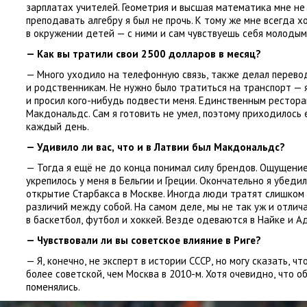
зарплатах учителей. Геометрия и высшая математика мне не
преподавать алгебру я был не прочь. К тому же мне всегда 
в окружении детей — с ними и сам чувствуешь себя молодым
— Как вы тратили свои 2500 долларов в месяц?
— Много уходило на телефонную связь
,
также делал перево
и родственникам. Не нужно было тратиться на транспорт — 
и просил кого-нибудь подвести меня. Единственным рестора
Макдональдс. Сам я готовить не умел
,
поэтому приходилось 
каждый день.
— Удивило ли вас
,
что и в Латвии был Макдональдс?
— Тогда я ещё не до конца понимал силу брендов. Ощущени
укрепилось у меня в Бельгии и Греции. Окончательно я убедил
открытие Старбакса в Москве. Иногда люди тратят слишком 
различий между собой. На самом деле
,
мы не так уж и отлич
в баскетбол
,
футбол и хоккей. Везде одеваются в Найке и А
— Чувствовали ли вы советское влияние в Риге?
— Я
,
конечно
,
не эксперт в истории СССР
,
но могу сказать
,
что
более советской
,
чем Москва в 2010-м. Хотя очевидно
,
что об
поменялись.