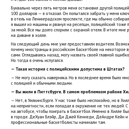
Буквально через пять метров меня остановил другой полицей
100 долларов — я отказал. Он попытался забрать у меня ключ
в отель на Ленинградском проспекте
,
где мы обычно собирал
я вышел из машины и рванул на ресепшн
,
полицейский тоже 
за мной. Все мы долго спорили с охраной отеля. В итоге мне
на диване в холле.
На следующий день мне уже предоставили водителя. Возмо
почему иностранцы в российском баскетболе на некоторое 
сами. Оглядываясь назад
,
могу назвать своей главной ошибк
Но тогда я очень испугался.
— Такая история с полицейскими допустима в Штатах?
— Не могу сказать наверняка. Но в последнее время было м
с полицией и обычными людьми.
— Вы жили в Питтсбурге. В самом проблемном районе Хи
— Нет
,
в Уилкинсбурге. У нас тоже было неспокойно
,
но в Хил
на неприятности
,
если попадал в окружение не тех людей. С
на автобусе
,
чтобы поиграть в баскетбол. Именно в Хилле б
в городе. ДеХуан Блэйр
,
Ди Джей Кеннеди
,
ДеАндре Кейн и 
профессиональные баскетболисты начинали там.