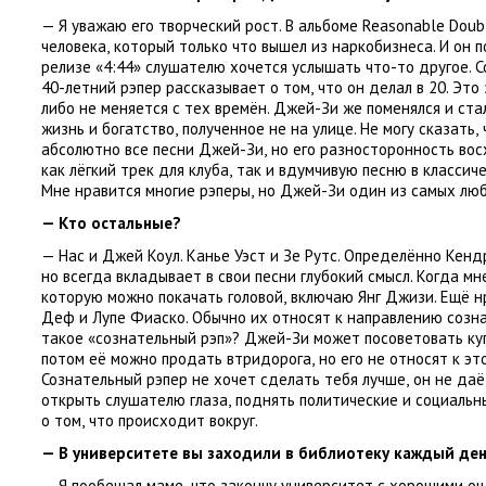
— Я уважаю его творческий рост. В альбоме Reasonable Doub
человека
,
который только что вышел из наркобизнеса. И он 
релизе
«
4:44» слушателю хочется услышать что-то другое. С
40-летний рэпер рассказывает о том
,
что он делал в 20. Это
либо не меняется с тех времён. Джей-Зи же поменялся и ста
жизнь и богатство
,
полученное не на улице. Не могу сказать
,
абсолютно все песни Джей-Зи
,
но его разносторонность вос
как лёгкий трек для клуба
,
так и вдумчивую песню в классиче
Мне нравится многие рэперы
,
но Джей-Зи один из самых лю
— Кто остальные?
— Нас и Джей Коул. Канье Уэст и Зе Рутс. Определённо Кен
но всегда вкладывает в свои песни глубокий смысл. Когда м
которую можно покачать головой
,
включаю Янг Джизи. Ещё н
Деф и Лупе Фиаско. Обычно их относят к направлению созна
такое
«
сознательный рэп»? Джей-Зи может посоветовать ку
потом её можно продать втридорога
,
но его не относят к э
Сознательный рэпер не хочет сделать тебя лучше
,
он не даё
открыть слушателю глаза
,
поднять политические и социальн
о том
,
что происходит вокруг.
— В университете вы заходили в библиотеку каждый ден
— Я пообещал маме
,
что закончу университет с хорошими о