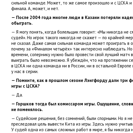
сильной команде. Может
,
то же самое произошло и с ЦСКА и
финала. А
,
может
,
и нет.
— После 2004 года многие люди в Казани потеряли наде
обыграть.
— Я могу понять
,
когда болельщик говорит: «Мы никогда не с
судей». Но игрок такого никогда не скажет — по крайней ме
не сказал. Даже самая сильная команда может проиграть в 
почему за «Финалом четырёх» так интересно наблюдать. Но
времени
,
сопернику нужно было провести свой лучший матч в 
выиграть было невозможно. Я убеждён
,
что на протяжении с
в ЦСКА ни одна команда ни в России
,
ни в остальной Европе
у нас в серии.
— Помните
,
как в прошлом сезоне Лэнгфорду дали три ф
игры с ЦСКА?
— Да.
— Горшков тогда был комиссаром игры. Ощущение
,
словн
не поменялось.
— Судейские решения
,
без сомнений
,
были спорными. Но я н
преследовал цель вывести Кита из игры. Здесь нужно учитыв
У судей одна из самых сложных работ в мире
,
я бы никогда 