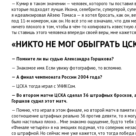
— Кумир в таком значении — человек
,
которого ты поставил в
которые подходят лучше. Икона
,
селебрити
,
супергерой
,
супе
я идеализировал Айзею Томаса — я хотел бросать
,
как он
,
ве
под 11-м номером
,
как он. Но всё это не означало
,
что для м
ничего плохого в том
,
чтобы в чём-то копировать известную л
ты ставишь этого человека впереди своей веры
,
мне кажется
«НИКТО НЕ МОГ ОБЫГРАТЬ ЦС
— Помните ли вы судью Александра Горшкова?
— Знакомое имя. Если увижу фотографию
,
то вспомню.
— А финал чемпионата России 2004 года?
— ЦСКА тогда играл с УНИКСом.
— Во втором матче ЦСКА сделал 36 штрафных бросков
,
Горшков судил этот матч.
— Помню
,
что играл в этом финале
,
но второй матч в памяти 
соотношение штрафных реально 36 против девяти
,
то я мог
было настолько плохо… Мне знакомо ощущение
,
будто тебя 
«
Финале четырёх» я на эмоциях подумал
,
что соперник неза
со штрафной. Но сейчас мне уже кажется
,
что тогда победа 