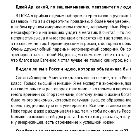
— Джей Ар
,
какой
,
по вашему мнению
,
менталитет у люде
— В ЦСКА я прибыл с целым набором стереотипов о русских.
казалось
,
что эти стереотипы правдивы. Я более чем уверен
,
в любом крупном американском городе
,
например
,
Нью-Йорк
некомфортно и на эмоциях уйдёт в негатив. Я считал
,
что лю
неприветливые
,
а к иностранцам относятся не так тепло
,
как
это совсем не так. Первым русским игроком
,
с которым я общ
Очень дружелюбный парень и непримиримый соперник. Он сра
тренироваться с тобой. Надеюсь
,
мы поможем тебе стать луч
что благодаря Евгению я стал лучше не только как игрок
,
но 
— Видели ли вы в России идею
,
которая объединяла бы
— Сложный вопрос. У меня создалось впечатление
,
что в Рос
класс. Только высший и низший. Я не эксперт в экономике
,
по
на своём опыте и разговорах с людьми
,
с которыми я пересек
много времени со спортсменами
,
поэтому знаю о жизни богат
было много знакомых
,
которые получали высшее образование
очень трудно поступить в университет. Все они ставили пер
Некоторые даже раздумывали над тем
,
чтобы покинуть Рос
больше возможностей для роста. Так что могу сказать
,
что у
и у американцев
,
есть стремление к успешной жизни.
— Одобряли ли вы желание знакомых жить заграницей?