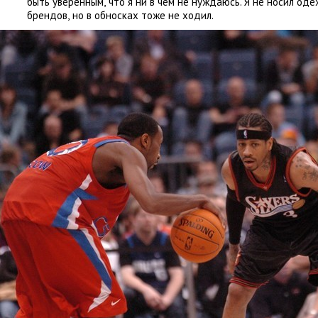
быть уверенным
,
что я ни в чём не нуждаюсь. Я не носил од
брендов
,
но в обносках тоже не ходил.