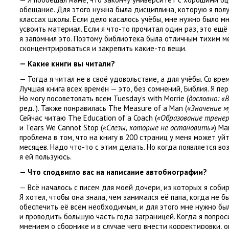
обещание. Для этого нужна была дисциплина
,
которую я пол
классах школы. Если дело касалось учёбы
,
мне нужно было м
усвоить материал. Если я что-то прочитал один раз
,
это ещё
я запомнил это. Поэтому библиотека была отличным тихим м
сконцентрироваться и закрепить какие-то вещи.
— Какие книги вы читали?
— Тогда я читал не в своё удовольствие
,
а для учёбы. Со вре
Лучшая книга всех времён — это
,
без сомнений
,
Библия. Я пе
Но могу посоветовать всем Tuesday’s with Morrie
(
дословно: «
ред.
). Также понравилась The Measure of a Man
(
«Значение 
Сейчас читаю The Education of a Coach
(
«Образование трене
и Tears We Cannot Stop
(
«Слёзы
,
которые не остановить»
) Ма
проблема в том
,
что на книгу в 200 страниц у меня может уй
месяцев. Надо что-то с этим делать. Но когда появляется в
я ей пользуюсь.
— Что сподвигло вас на написание автобиографии?
— Всё началось с писем для моей дочери
,
из которых я собир
Я хотел
,
чтобы она знала
,
чем занимался её папа
,
когда не бы
обеспечить её всем необходимым
,
и для этого мне нужно бы
и проводить большую часть года заграницей. Когда я попрос
мнением о сборнике и в случае чего внести корректировки
,
о