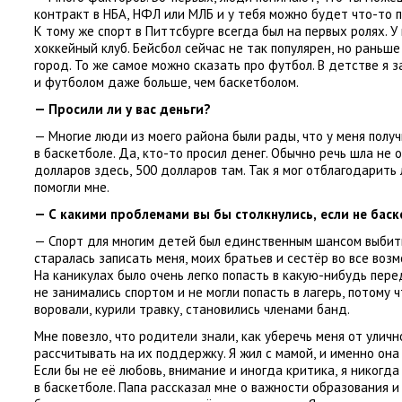
контракт в НБА
,
НФЛ или МЛБ и у тебя можно будет что-то п
К тому же спорт в Питтсбурге всегда был на первых ролях. У
хоккейный клуб. Бейсбол сейчас не так популярен
,
но раньше
город. То же самое можно сказать про футбол. В детстве я 
и футболом даже больше
,
чем баскетболом.
— Просили ли у вас деньги?
— Многие люди из моего района были рады
,
что у меня полу
в баскетболе. Да
,
кто-то просил денег. Обычно речь шла не 
долларов здесь
,
500 долларов там. Так я мог отблагодарить
помогли мне.
— С какими проблемами вы бы столкнулись
,
если не бас
— Спорт для многим детей был единственным шансом выбить
старалась записать меня
,
моих братьев и сестёр во все воз
На каникулах было очень легко попасть в какую-нибудь пере
не занимались спортом и не могли попасть в лагерь
,
потому ч
воровали
,
курили травку
,
становились членами банд.
Мне повезло
,
что родители знали
,
как уберечь меня от уличн
рассчитывать на их поддержку. Я жил с мамой
,
и именно она 
Если бы не её любовь
,
внимание и иногда критика
,
я никогда
в баскетболе. Папа рассказал мне о важности образования и