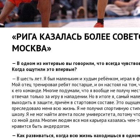
«РИГА КАЗАЛАСЬ БОЛЕЕ СОВЕ
МОСКВА»
— В одном из интервью вы говорили
,
что всегда чувство
Когда ощутили это впервые?
— В шесть лет. Я был маленьким и худым ребёнком
,
играл в ф
Мой отец тренировал ребят постарше
,
и он настоял на том
,
к его команде. Многие подумали
,
что я вообще не получу мес
отвечал только за игру в нападении. Но в итоге я
,
самый мале
выходить в защите
,
причём в стартовом составе. Это ощущ
преследовало меня всю жизнь. Я не получил спортивную сти
школу. Я не мог найти агента после университета
,
потому чт
со мной дела. Многим людям вся моя карьера казалась чем-т
нравится быть андердогом.
— Как развиваться
,
когда всю жизнь находишься в одно