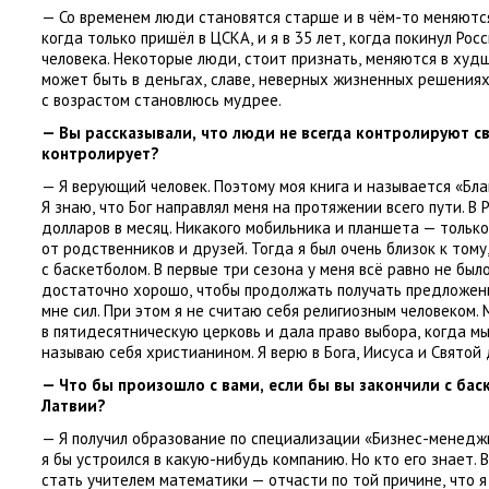
— Со временем люди становятся старше и в чём-то меняютс
когда только пришёл в ЦСКА
,
и я в 35 лет
,
когда покинул Рос
человека. Некоторые люди
,
стоит признать
,
меняются в худш
может быть в деньгах
,
славе
,
неверных жизненных решениях
с возрастом становлюсь мудрее.
— Вы рассказывали
,
что люди не всегда контролируют св
контролирует?
— Я верующий человек. Поэтому моя книга и называется
«
Бла
Я знаю
,
что Бог направлял меня на протяжении всего пути. В 
долларов в месяц. Никакого мобильника и планшета — только
от родственников и друзей. Тогда я был очень близок к тому
с баскетболом. В первые три сезона у меня всё равно не был
достаточно хорошо
,
чтобы продолжать получать предложени
мне сил. При этом я не считаю себя религиозным человеком.
в пятидесятническую церковь и дала право выбора
,
когда мы
называю себя христианином. Я верю в Бога
,
Иисуса и Святой 
— Что бы произошло с вами
,
если бы вы закончили с бас
Латвии?
— Я получил образование по специализации
«
Бизнес-менеджм
я бы устроился в какую-нибудь компанию. Но кто его знает. 
стать учителем математики — отчасти по той причине
,
что я