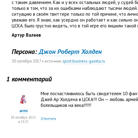
с таким давлением. Как и у всех остальных людей
,
у судей б
только в том
,
что за их ошибками наблюдают тысячи людей.
ситуацию в своём твиттере только по той причине
,
что личн
уважаю его. Я знаю
,
как усердно он работает и как сильно о
ЦСКА. Было грустно видеть
,
что в той игре его лишили такой
Артур Валеев
Персона:
Джон Роберт Холден
30 октября 2017
• источник:
sport.business-gazeta.ru
1 комментарий
Мне посчастливилось быть свидетелем 10 фан
Джей Ар Холдена в ЦСКА!!! Он — любовь арме
болельщиков на века!!!!!!
armi
30 октября 2017,
Ответить
в 13:37