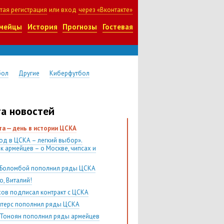
тая регистрация
или вход
через «Вконтакте»
мейцы
История
Прогнозы
Гостевая
бол
Другие
Киберфутбол
а новостей
ста — день в истории ЦСКА
од в ЦСКА – легкий выбор».
к армейцев – о Москве, чипсах и
Боломбой пополнил ряды ЦСКА
о, Виталий!
хов подписал контракт с ЦСКА
итерс пополнил ряды ЦСКА
 Тоноян пополнил ряды армейцев