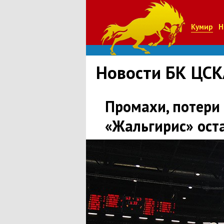
Кумир
Н
Новости БК ЦСК
Промахи, потери 
«Жальгирис» ост