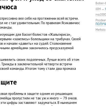
баскет
Bober-
ичюса
ЦСКА п
il84
→
От пер
rva200
спрессивно вел себя на протяжении всей встречи.
Pozdee
ол не стал удивительным. По правилам Ясикавичюс
ПОЛУЧ
оманды.
Mefisto
лизующим для баскетболистов
«
Жальгириса»,
Первыми
«
зажглись» болельщики на трибунах. Своей
ов и начали
«
давить» на судей. Столкновение
ичными армейцами закончилось предсказуемой
сшевелить своих подопечных. Лучше всего об этом
в. Трижды в заключительной четверти встречи
 своей команды. Итогом тому стали два промаха
ащите
звал проблемы в защите одним из решающих
мейцы пропустили не так уж и много — 79 очков.
ы эти цифры заставляют задуматься. В нынешнем