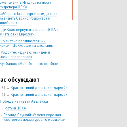
ожет сменить Итудиса на посту
го тренера ЦСКА
лайберн: «На конкурсе слэмданков
бы видеть Серхио Родригеса и
инобили!»
 Де Коло вернутся в состав ЦСКА к
у четырех» Евролиги
жно знать о противостоянии
ирис» – ЦСКА, если ты школьник
 Родригес: «Думаю, мы идем в
ьном направлении»
 Курбанов: «Жалобы — это вообще
нее дело»
 Ватутин: «Теодосичу надо было
час обсуждают
 в NBA три года назад»
в гостях у второго
ch61
→
Красно-синий день календаря: 24
ть против скорости
ch61
→
Красно-синий день календаря: 27
тбол — спорт для умных людей»
→
Победа на глазах Авеланжа
, которого мы заслужили вместе с
→
Иртыш ЦСКА
→
Леонид Слуцкий: «У меня хорошая
 ЦСКА — «Химки» — все еще
 – соответствующая уровню и задачам
е противостояние российского