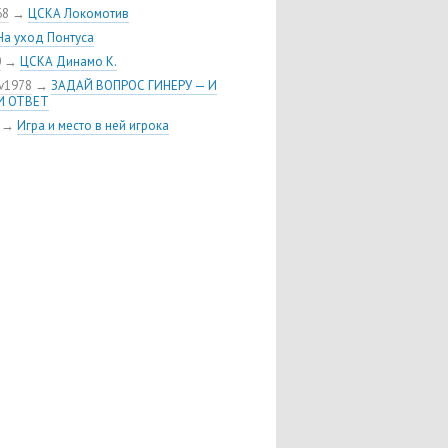
бола
68
→
ЦСКА Локомотив
олностью разобрал «Реал»
На уход Понтуса
вой до последней секунды
0
→
ЦСКА Динамо К.
v1978
→
ЗАДАЙ ВОПРОС ГИНЕРУ — И
И ОТВЕТ
→
Игра и место в ней игрока