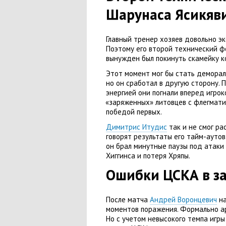
Шарунаса Ясикяв
Главный тренер хозяев довольно эк
Поэтому его второй технический ф
вынужден был покинуть скамейку к
Этот момент мог бы стать демора
но он сработал в другую сторону. 
энергией они погнали вперед игрок
«
заряженных» литовцев с флегмат
победой первых.
Димитрис Итудис
так и не смог ра
говорят результаты его тайм-ауто
он брал минутные паузы под атаки
Хиггинса и потеря Хряпы.
Ошибки ЦСКА в з
После матча
Андрей Воронцевич
на
моментов поражения. Формально ар
Но с учетом невысокого темпа игр