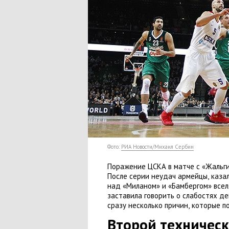
Фото:
РИА Новости/Михаил Сербин
Поражение ЦСКА в матче с «Жальг
После серии неудач армейцы
,
каза
над
«
Миланом» и «Бамбергом» всел
заставила говорить о слабостях д
сразу несколько причин
,
которые по
Второй техническ