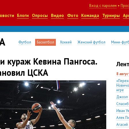
Вход с паролем
•
Прос
овости
Блоги
Опросы
Видео
Фото
Команда
Турниры
Ар
А
Футбол
Баскетбол
Хоккей
Женский футбол
Мини-фут
и кураж Кевина Пангоса.
Лент
ановил ЦСКА
8 авгу
«Перех
Новичо
игре
Джоэл 
Спасиб
Иван У
Алек П
Агасий