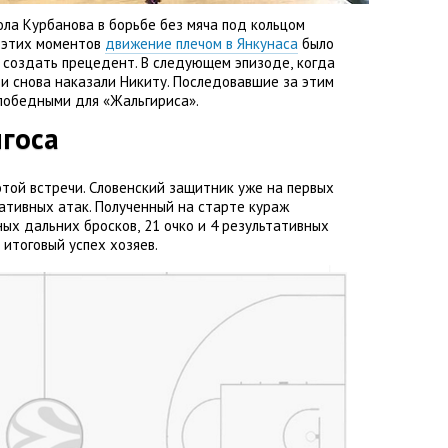
ла Курбанова в борьбе без мяча под кольцом
з этих моментов
движение плечом в Янкунаса
было
о создать прецедент. В следующем эпизоде
,
когда
ьи снова наказали Никиту. Последовавшие за этим
победными для
«
Жальгириса».
госа
этой встречи. Словенский защитник уже на первых
ативных атак. Полученный на старте кураж
чных дальних бросков
,
21 очко и 4 результативных
итоговый успех хозяев.