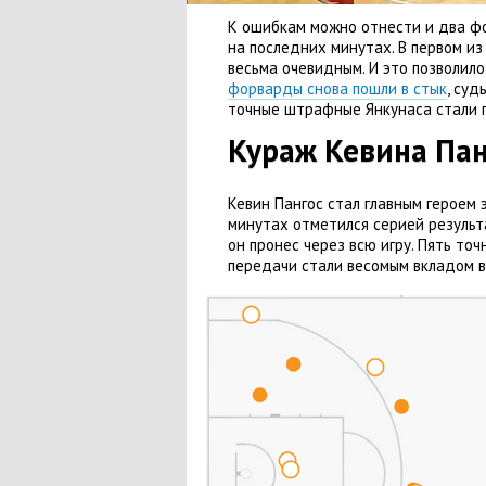
К ошибкам можно отнести и два фо
на последних минутах. В первом и
весьма очевидным. И это позволил
форварды снова пошли в стык
, суд
точные штрафные Янкунаса стали 
Кураж Кевина Пан
Кевин Пангос стал главным героем 
минутах отметился серией результ
он пронес через всю игру. Пять то
передачи стали весомым вкладом в 