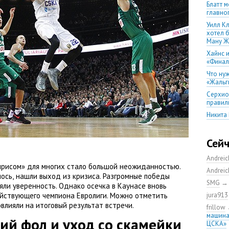
Блатт м
главно
Уилл К
хотел 
Ману Ж
Хайнс и
«Финал
Что ну
«Жальг
Серхио
правил
Никита
послед
Андрей
Сей
уезжать
Первый 
Andrei
ирисом» для многих стало большой неожиданностью.
Скорос
Andrei
лось
,
нашли выход из кризиса. Разгромные победы
«Баске
SMG
яли уверенность. Однако осечка в Каунасе вновь
Тренер
ействующего чемпиона Евролиги. Можно отметить
jura913
тобой
влияли на итоговый результат встречи.
frillow
Почему
машина
ий фол и уход со скамейки
главно
ЦСКА»