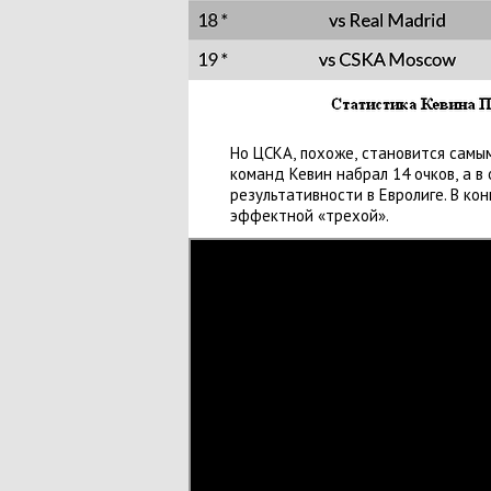
Но ЦСКА
,
похоже
,
становится самым
команд Кевин набрал 14 очков
,
а в
результативности в Евролиге. В ко
эффектной
«
трехой».