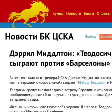
Кумир
Новости
Блоги
Опросы
Новости БК ЦСКА
Футбол
Баскет
Дэррил Миддлтон: «Теодосич
сыграют против «Барселоны»
Ассистент главного тренера ЦСКА Дэррил Миддлтон заявил 
матче Евролиги с «Барселоной» сыграют
Милош Теодосич
и Н
Теодосич пропустил последнюю встречу Евролиги с «Милано
сообщениям должен был получить отдых до конца года. Де Ко
за травмы бедра.
«
Все наши игроки чувствуют себя хорошо. Де Коло и Теодоси
цитирует Миддлтона Eurohoops.