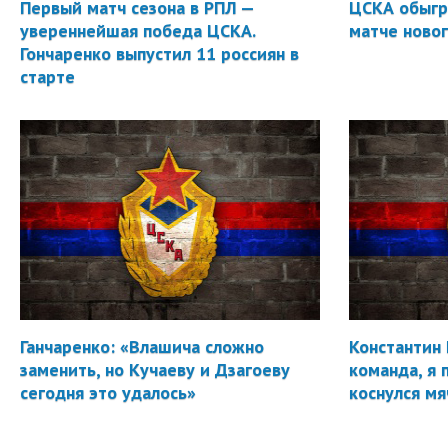
Первый матч сезона в РПЛ —
ЦСКА обыгр
увереннейшая победа ЦСКА.
матче новог
Гончаренко выпустил 11 россиян в
старте
Ганчаренко: «Влашича сложно
Константин 
заменить, но Кучаеву и Дзагоеву
команда, я 
сегодня это удалось»
коснулся мя