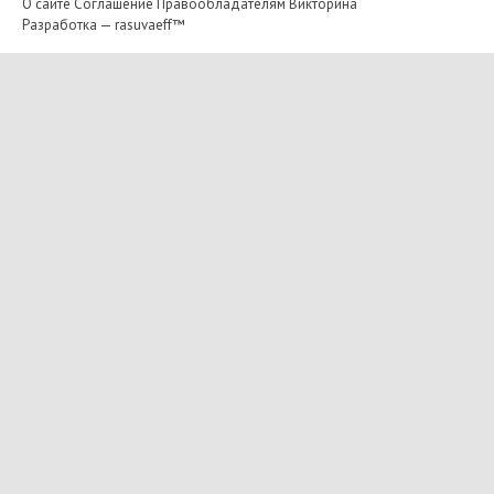
О сайте
Соглашение
Правообладателям
Викторина
Разработка —
rasuvaeff™