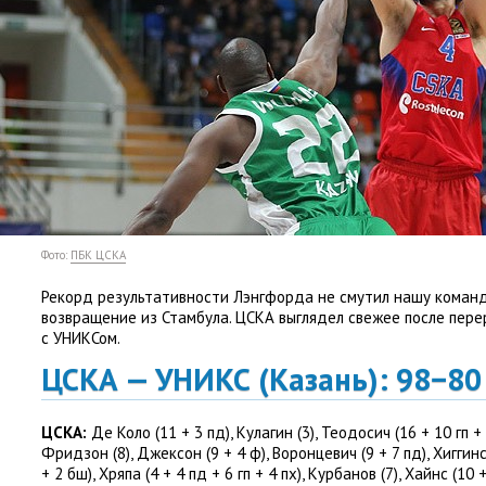
Фото:
ПБК ЦСКА
Рекорд результативности Лэнгфорда не смутил нашу коман
возвращение из Стамбула. ЦСКА выглядел свежее после пере
с УНИКСом.
ЦСКА — УНИКС
(
Казань): 98−8
ЦСКА:
Де Коло
(
11 + 3 пд), Кулагин
(
3), Теодосич
(
16 + 10 гп +
Фридзон
(
8), Джексон
(
9 + 4 ф), Воронцевич
(
9 + 7 пд), Хиггин
+ 2 бш), Хряпа
(
4 + 4 пд + 6 гп + 4 пх), Курбанов
(
7), Хайнс
(
10 