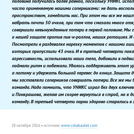
половина получилась более равной
,
поскольку УНИКС испо
часто применяемую нашими соперниками: не дать воспол
пространством
,
замедлить нас. При этом мы все же наш
набрать почти 50 очков
,
при том что смазали много от
совершили невынужденные потери в первой половине. Мы г
о нашей защите против пик-н-роллов
,
наших ротациях. И 
Посмотрели в раздевалке нарезку моментов с нашими оши
которых пропустили 43 очка. И в третьей четверти пок
агрессивность
,
использовали наши тела
,
добавили в подв
поймали ритм и побежали. Удалось поддерживать этот ур
а потому и удержать большой перевес до конца. Защита 
мы заставляли соперников совершать потери. Все же мы 
команда. Надо помнить
,
что УНИКС играл без двух ключев
и Понкрашова
,
желаю им скорее вернуться в строй
,
но я 
команду. В третьей четверти парни здорово старались в
28 октября 2016
• источник:
www.cskabasket.com