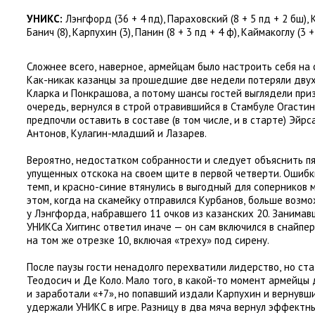
УНИКС:
Лэнгфорд
(
36 + 4 пд), Параховский
(
8 + 5 пд + 2 бш),
Банич
(
8), Карпухин
(
3), Панин
(
8 + 3 пд + 4 ф), Каймакоглу
(
3 +
Сложнее всего
,
наверное
,
армейцам было настроить себя на 
Как-никак казанцы за прошедшие две недели потеряли дву
Кларка и Понкрашова
,
а потому шансы гостей выглядели при
очередь
,
вернулся в строй отравившийся в Стамбуле Огастин
предпочли оставить в составе
(
в том числе
,
и в старте) Эйрс
Антонов
,
Кулагин-младший и Лазарев.
Вероятно
,
недостатком собранности и следует объяснить пя
упущенных отскока на своем щите в первой четверти. Ошибк
темп
,
и красно-синие втянулись в выгодный для соперников 
этом
,
когда на скамейку отправился Курбанов
,
больше возмо
у Лэнгфорда
,
набравшего 11 очков из казанских 20. Занима
УНИКСа Хиггинс ответил иначе — он сам включился в снайпер
на том же отрезке 10
,
включая
«
треху» под сирену.
После паузы гости ненадолго перехватили лидерство
,
но ста
Теодосич и Де Коло. Мало того
,
в какой-то момент армейцы 
и заработали
«
+7», но попавший издали Карпухин и вернувш
удержали УНИКС в игре. Разницу в два мяча вернул эффект