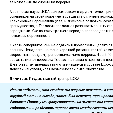
за мгновения до сирены на перерыв.
А вот после паузы ЦСКА заиграл совсем в другом темпе
,
прин
соперников на своей половине и создавать отличные возмож
Трехочковые Воронцевича
(
два) и Джексона позволили созд
преимущество
,
а Теодосич продолжал разрывать защиту св
передачами. Уже по ходу третьего периода перевес достиг
появилась обреченность.
К чести соперников
,
они не сдались и продолжили цеплятьс
разницу. Ненадолго: на фоне короткой ротации гостей хозя
скоростным поездом
,
проносящимся мимо перрона. И за 3.40
результативная передача Теодосича нашла открытого в прав
Дмитрий стал двенадцатым отличившимся в составе ЦСКА. В
довести не успели
,
хотя возможностей было множество.
Димитрис Итудис
, главный тренер ЦСКА:
Нельзя забывать
,
что сегодня мы впервые оказались в си
трудный матч на выезде
,
затем был перелет
,
тренировка
Евролиги. Потому мы фокусировались на энергии. Мы ста
собранными и разделить игровое время между свежими иг