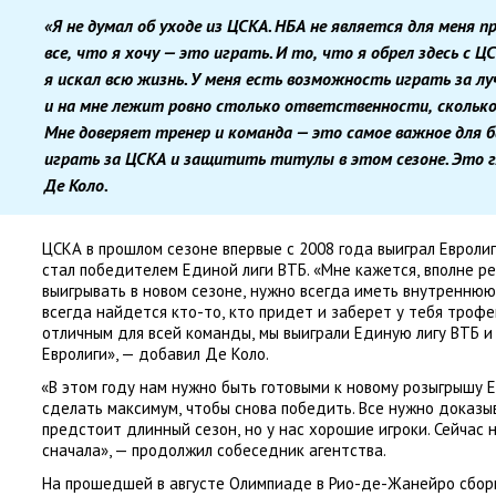
«Я не думал об уходе из ЦСКА. НБА не является для меня 
все
,
что я хочу — это играть. И то
,
что я обрел здесь с Ц
я искал всю жизнь. У меня есть возможность играть за л
и на мне лежит ровно столько ответственности
,
сколько
Мне доверяет тренер и команда — это самое важное для б
играть за ЦСКА и защитить титулы в этом сезоне. Это гл
Де Коло.
ЦСКА в прошлом сезоне впервые с 2008 года выиграл Евролиг
стал победителем Единой лиги ВТБ. «Мне кажется
,
вполне р
выигрывать в новом сезоне
,
нужно всегда иметь внутренню
всегда найдется кто-то
,
кто придет и заберет у тебя трофе
отличным для всей команды
,
мы выиграли Единую лигу ВТБ и
Евролиги», — добавил Де Коло.
«
В этом году нам нужно быть готовыми к новому розыгрышу Е
сделать максимум
,
чтобы снова победить. Все нужно доказы
предстоит длинный сезон
,
но у нас хорошие игроки. Сейчас 
сначала», — продолжил собеседник агентства.
На прошедшей в августе Олимпиаде в Рио-де-Жанейро сбор