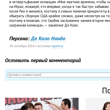
в четвертьфинале испанцам. «Мне хватило времени
,
чтобы з
на Играх
,
пожалуй
,
это впервые
,
когда я так быстро забываю
после Рио я женился
,
поэтому я сильно поменял приоритеты в
обыграть сборную США крайне сложно
,
даже несмотря на то
поэтому я полагаю
,
что Сербия заслуженно заняла второе ме
сыгранная команда», — заключил Де Коло.
Персона:
Де Коло Нандо
26 сентября 2016
• источник:
rsport.ru
Оставить первый комментарий
П