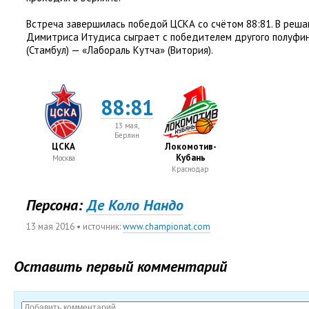
Встреча завершилась победой ЦСКА со счётом 88:81. В ре
Димитриса Итудиса сыграет с победителем другого полуфи
(
Стамбул) — «Лабораль Кутча»
(
Витория).
88:81
13 мая,
Берлин
ЦСКА
Локомотив-
Кубань
Москва
Краснодар
Персона:
Де Коло Нандо
13 мая 2016
• источник:
www.championat.com
Оставить первый комментарий