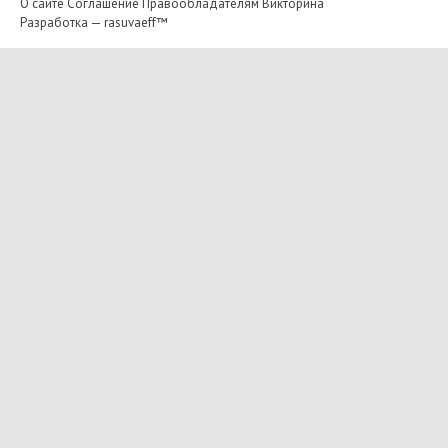
О сайте
Соглашение
Правообладателям
Викторина
Разработка —
rasuvaeff™