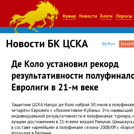
Кумир
Новости
Блоги
Опросы
Новости БК ЦСКА
Футбол
Баскет
Де Коло установил рекорд
результативности полуфинал
Евролиги в 21-м веке
Защитник ЦСКА Нандо де Коло набрал 30 очков в полуфинал
четырёх» Евролиги с «Локомотивом-Кубань». Это наивысший
индивидуальной результативности в полуфиналах турнира
,
лучшим достижением в 21-м веке владел Рамунас Шишкауск
в составе
«
армейцев» в полуфинале сезона-2008/09 с «Барс
проходил в Берлине.