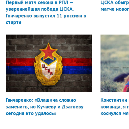
Первый матч сезона в РПЛ —
ЦСКА обыгр
увереннейшая победа ЦСКА.
матче новог
Гончаренко выпустил 11 россиян в
старте
Ганчаренко: «Влашича сложно
Константин 
заменить, но Кучаеву и Дзагоеву
команда, я 
сегодня это удалось»
коснулся мя