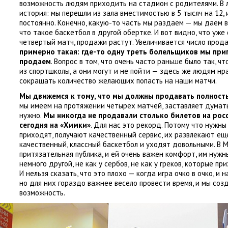
возможность людям приходить на стадион с родителями. В 
история: мы перешли из зала вместимостью в 5 тысяч на 12
,
постоянно. Конечно
,
какую-то часть мы раздаем — мы даем 
что такое баскетбол в другой обертке. И вот видно
,
что уже 
четвертый матч
,
продажи растут. Увеличивается число прод
примерно такая: где-то одну треть болельщиков мы при
продаем
. Вопрос в том
,
что очень часто раньше было так
,
чт
из спортшколы
,
а они могут и не пойти — здесь же людям нр
сокращать количество желающих попасть на наши матчи.
Мы движемся к тому
,
что мы должны продавать полность
мы имеем на протяжении четырех матчей
,
заставляет думат
нужно.
Мы никогда не продавали столько билетов на рос
сегодня на «Химки»
. Для нас это рекорд. Потому что нужн
приходят
,
получают качественный сервис
,
их развлекают ещ
качественный
,
классный баскетбол и уходят довольными. В 
притязательная публика
,
и ей очень важен комфорт
,
им нужн
немного другой
,
не как у сербов
,
не как у греков
,
которые при
И нельзя сказать
,
что это плохо — когда игра очко в очко
,
и н
но для них гораздо важнее весело провести время
,
и мы соз
возможность.