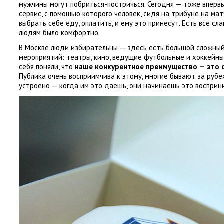
мужчины могут побриться-постричься. Сегодня — тоже впервы
сервис
,
с помощью которого человек
,
сидя на трибуне на мат
выбрать себе еду
,
оплатить
,
и ему это принесут. Есть все сл
людям было комфортно.
В Москве люди избирательны — здесь есть большой сложны
мероприятий: театры
,
кино
,
ведущие футбольные и хоккейные
себя поняли
,
что
наше конкурентное преимущество — это
Публика очень восприимчива к этому
,
многие бывают за руб
устроено — когда им это даешь
,
они начинаешь это восприн