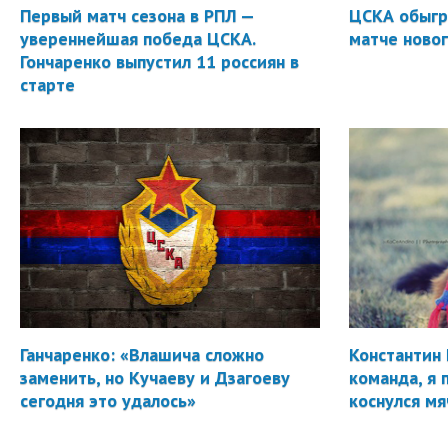
Первый матч сезона в РПЛ —
ЦСКА обыгр
увереннейшая победа ЦСКА.
матче новог
Гончаренко выпустил 11 россиян в
старте
Ганчаренко: «Влашича сложно
Константин 
заменить, но Кучаеву и Дзагоеву
команда, я 
сегодня это удалось»
коснулся мя