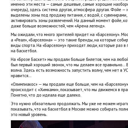
именно эти места — самые дешевые
,
самые хорошие наоборо
очередь), здесь система другая
,
атмосфера другая. Фойе — н
выделены зоны под продажу питания
,
с водой
,
с сувенирами
,
активировать зоны развлечений. На данный момент фойе
,
ко
даже больше возможностей
,
чем
«
Арена легенд».
Мы ожидали
,
что много зрителей придет на «Барселону». М
а «Реал», «Барселона» — это такие бренды
,
на которые соби
виды спорта. На «Барселону» приходят люди
,
которые раз в
на баскетбол.
На «Брозе Баскет» мы продали больше билетов
,
чем на любо
был первый хороший звонок
,
что мы делаем все правильно… 
волна. Здесь есть возможность запустить волну
,
чем нет в У
нравится…
«
Олимпиакос» — мы продали еще больше
,
чем на «Барселону»
происходит с «Химками», показывает
,
что мы движемся в пра
Понятно
,
что до идеала еще далеко.
Это нужно обязательно продолжать. Мы уже не можем играт
показывать
,
что на баскетбол в Москве можно собирать полн
это новый уровень.