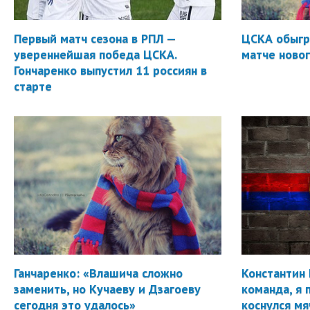
Первый матч сезона в РПЛ —
ЦСКА обыгр
увереннейшая победа ЦСКА.
матче новог
Гончаренко выпустил 11 россиян в
старте
Ганчаренко: «Влашича сложно
Константин 
заменить, но Кучаеву и Дзагоеву
команда, я 
сегодня это удалось»
коснулся мя