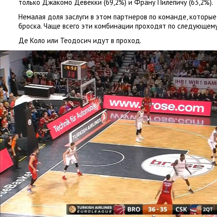
только Джакомо Девекки
(
69,2%) и Франу Пилепичу
(
63,2%).
Немалая доля заслуги в этом партнеров по команде
,
которые
броска. Чаще всего эти комбинации проходят по следующем
Де Коло или Теодосич идут в проход.