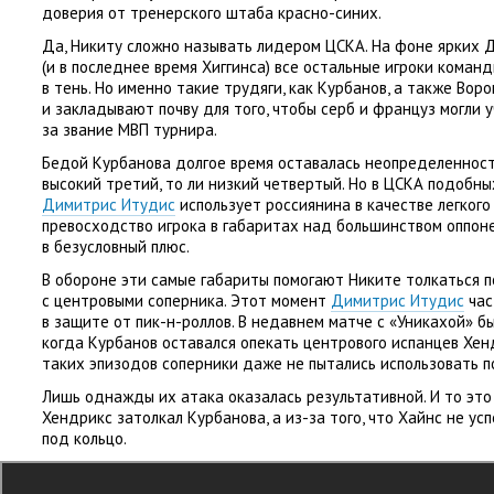
доверия от тренерского штаба красно-синих.
Да
,
Никиту сложно называть лидером ЦСКА. На фоне ярких 
(
и в последнее время Хиггинса) все остальные игроки кома
в тень. Но именно такие трудяги
,
как Курбанов
,
а также Воро
и закладывают почву для того
,
чтобы серб и француз могли у
за звание МВП турнира.
Бедой Курбанова долгое время оставалась неопределенность
высокий третий
,
то ли низкий четвертый. Но в ЦСКА подобны
Димитрис Итудис
использует россиянина в качестве легкого
превосходство игрока в габаритах над большинством оппон
в безусловный плюс.
В обороне эти самые габариты помогают Никите толкаться 
с центровыми соперника. Этот момент
Димитрис Итудис
час
в защите от пик-н-роллов. В недавнем матче с «Уникахой» б
когда Курбанов оставался опекать центрового испанцев Хен
таких эпизодов соперники даже не пытались использовать 
Лишь однажды их атака оказалась результативной. И то это
Хендрикс затолкал Курбанова
,
а из-за того
,
что Хайнс не ус
под кольцо.