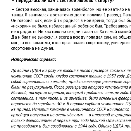
— Передалась ли вам с сестрой любовь к спорту?
— Сестра высокая
,
занималась волейболом
,
но ее хватило на
танцы. Я занимался достаточно долго
,
получил 1 разряд. Пап
Он говорил: «Эх
,
если б ты родился в мое время
,
тогда был б
«искорки» не было
,
избалованный ребенок был. Требовалось 
не в радость. Не хватило ни сил
,
ни таланта. Хотя мой мягкий
Да и блат не выносил
,
я всегда всюду попадал сам
,
на общих
мог
,
за все команды
,
в которые звали: спортшколу
,
университ
спортсмена не думал.
Историческая справка:
До войны ЦДКА ни разу не входил в число призеров союзных ч
чемпионат СССР среди клубов состоялся только в 1937 году. Д
собой соревновались команды
,
представляющие различные горо
были не регулярными. После розыгрыша второго чемпионата в
Москвой
,
наступил перерыв
,
который продлился четыре года. 
состоявшая
,
в том числе
,
и из армейцев
,
была основным фавор
первенств до середины 30-х. В первом клубном чемпионате
(
19
не принял. История команды в чемпионатах СССР начинается 
армейцев получился не очень удачным — в итоговой турнирной
только двенадцатым. В первые три года Великой Отечестве
не проводился и был возобновлен в 1944 году. Однако ЦДКА пр