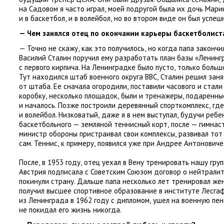
на Садовом я часто играл
,
моей подругой была их дочь Марин
и в баскетбол
,
и в волейбол
,
но во втором виде он был успеш
— Чем занялся отец по окончании карьеры баскетболист
— Точно не скажу
,
как это получилось
,
но когда папа закончи
Василий Сталин поручил ему разработать план базы
«
Ленинг
с первого кирпича. На Ленинградке было пусто
,
только больш
Тут находился штаб военного округа ВВС
,
Сталин решил зан
от штаба. Ее сначала огородили
,
поставили часового и стал
коробку
,
несколько площадок
,
были и тренажеры
,
подаренные
и началось. Позже построили деревянный спорткомплекс
,
где
и волейбол. Низковатый
,
даже я в нем выступал
,
будучи ребе
баскетбольного — земляной теннисный корт
,
после — гимнас
министр обороны пристраивал свои комплексы
,
развивал тот
сам. Теннис
,
к примеру
,
появился уже при Андрее Антоновиче 
После
,
в 1953 году
,
отец уехал в Вену тренировать нашу групп
Австрия подписала с Советским Союзом договор о нейтралит
покинули страну. Дальше папа несколько лет тренировал ж
получил высшее спортивное образование в институте Лесга
из Ленинграда в 1962 году с дипломом
,
ушел на военную пен
не покидал его жизнь никогда.