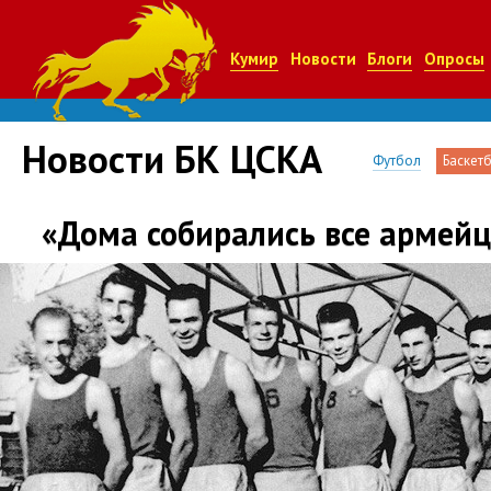
Кумир
Новости
Блоги
Опросы
Новости БК ЦСКА
Футбол
Баскет
«Дома собирались все армей