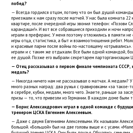
побед?
— Всегда гордился отцом
,
потому что он был душой команды 
приезжали к нам сразу после матчей. У нас была комната 22 к
квартире
,
после очередной игры звонил телефон: «Позови Сл
карандаши!». И вот все собравшиеся приходили и ночи напр
играли в преферанс. У меня поэтому отложились в памяти не
игры отца
,
статистика
,
а быт и взаимоотношения ребят. Мо
и красивые парни после войны по-настоящему
«
отрывались».
играли и с таким же отдыхали. Все были одной командой
,
бо
ее душой. Позже его выбрали секретарем парторганизации 
— Отец рассказывал о первом финале чемпионата СССР
,
медаль?
— Никогда ничего нам не рассказывал о матчах. А медали? У
много разных наград: два ружья с гравировками
«
за такое-т
в серебре
,
кубки
,
медали
,
много чего. Знаете
,
раньше за засл
призы — то
,
что привезли из Германии. В каждом доме были т
— Борис Александрович играл в одной команде с будущ
тренером ЦСКА Евгением Алексеевым.
— Даже с двумя Евгениями Алексеевыми. Их называли Алексе
большой. «Большой» был на две головы выше и с усами. «Мал
будущий тренер ЦСКА. Они были друзья. Общались семьями
,