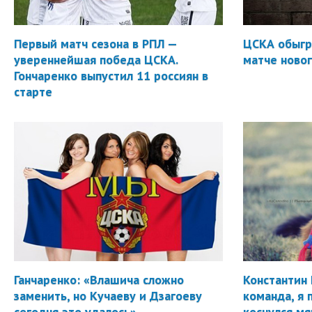
Первый матч сезона в РПЛ —
ЦСКА обыгр
увереннейшая победа ЦСКА.
матче новог
Гончаренко выпустил 11 россиян в
старте
Ганчаренко: «Влашича сложно
Константин 
заменить, но Кучаеву и Дзагоеву
команда, я 
сегодня это удалось»
коснулся мя