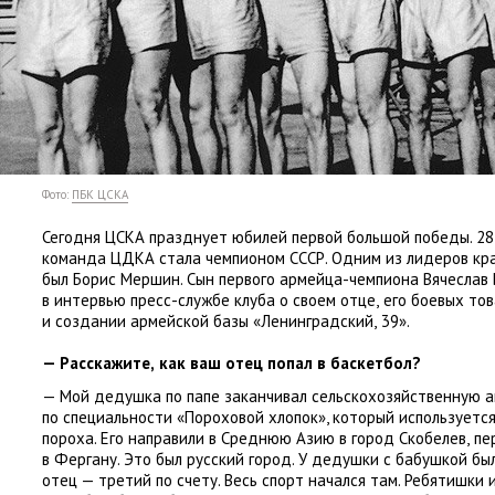
Фото:
ПБК ЦСКА
Сегодня ЦСКА празднует юбилей первой большой победы. 28
команда ЦДКА стала чемпионом СССР. Одним из лидеров кра
был Борис Мершин. Сын первого армейца-чемпиона Вячеслав 
в интервью пресс-службе клуба о своем отце
,
его боевых то
и создании армейской базы
«
Ленинградский
,
39».
— Расскажите
,
как ваш отец попал в баскетбол?
— Мой дедушка по папе заканчивал сельскохозяйственную 
по специальности
«
Пороховой хлопок», который используетс
пороха. Его направили в Среднюю Азию в город Скобелев
,
пе
в Фергану. Это был русский город. У дедушки с бабушкой бы
отец — третий по счету. Весь спорт начался там. Ребятишки