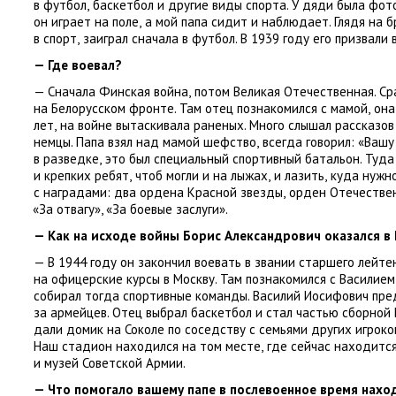
в футбол
,
баскетбол и другие виды спорта. У дяди была фот
он играет на поле
,
а мой папа сидит и наблюдает. Глядя на б
в спорт
,
заиграл сначала в футбол. В 1939 году его призвали 
— Где воевал?
— Сначала Финская война
,
потом Великая Отечественная. С
на Белорусском фронте. Там отец познакомился с мамой
,
она
лет
,
на войне вытаскивала раненых. Много слышал рассказов
немцы. Папа взял над мамой шефство
,
всегда говорил: «Вашу 
в разведке
,
это был специальный спортивный батальон. Туда
и крепких ребят
,
чтоб могли и на лыжах
,
и лазить
,
куда нужно
с наградами: два ордена Красной звезды
,
орден Отечестве
«
За отвагу», «За боевые заслуги».
— Как на исходе войны Борис Александрович оказался в
— В 1944 году он закончил воевать в звании старшего лейте
на офицерские курсы в Москву. Там познакомился с Василие
собирал тогда спортивные команды. Василий Иосифович пре
за армейцев. Отец выбрал баскетбол и стал частью сборной
дали домик на Соколе по соседству с семьями других игроко
Наш стадион находился на том месте
,
где сейчас находитс
и музей Советской Армии.
— Что помогало вашему папе в послевоенное время нахо