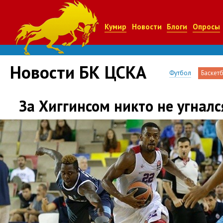
Кумир
Новости
Блоги
Опросы
Новости БК ЦСКА
Футбол
Баскет
За Хиггинсом никто не угналс