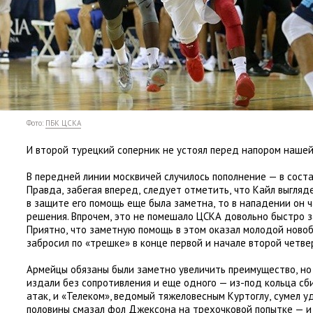
Фото:
ПБК ЦСКА
И второй турецкий соперник не устоял перед напором наше
В передней линии москвичей случилось пополнение — в соста
Правда
,
забегая вперед
,
следует отметить
,
что Кайл выгляд
в защите его помощь еще была заметна
,
то в нападении он 
решения. Впрочем
,
это не помешало ЦСКА довольно быстро з
Приятно
,
что заметную помощь в этом оказал молодой ново
забросил по «трешке» в конце первой и начале второй четве
Армейцы обязаны были заметно увеличить преимущество
,
но
издали без сопротивления и еще одного — из-под кольца с
атак
,
и «Телеком», ведомый тяжеловесным Куртоглу
,
сумел у
половины смазал фол Джексона на трехочковой попытке — и