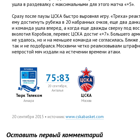
ушла в раздевалку с максимальными для этого матча
«
+5».
Сразу после паузы ЦСКА быстро выровнял игру. «Треха» реак
ему достигнуть рубежа в 20 набранных очков
,
еще два данк
и команда ушла вперед
,
а когда еще дважды сверху под во
вколотил Коробков
,
перевес ЦСКА достиг
«
+7». Большего ар
не удалось
,
но и на меньшее команда не согласилась. Ближе
так и не подобрался. Москвичи четко реализовывали штраф
непростой мяч издали на истечении времени атаки.
75:83
20 сентября,
Анталья
Тюрк Телеком
ЦСКА
Анкара
Москва
20 сентября 2015
• источник:
www.cskabasket.com
Оставить первый комментарий