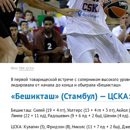
Фото:
ПБК ЦСКА
В первой товарищеской встрече с соперником высокого уро
лидировала от начала до конца и обыграла
«
Бешикташ».
«Бешикташ»
(
Стамбул) — ЦСКА
Бешикташ
: Силей
(
19 + 4 пт), Уолтерс
(
13 + 4 гп + 3 пт), Акйол
(
Лямпе
(
22 + 11 пд), Радошевич
(
9 + 6 пд + 2 бш), Шенли
(
4 пд)
ЦСКА
: Кулагин
(
5), Фридзон
(
8), Николс
(
11 + 7 пд + 2 бш), Дж