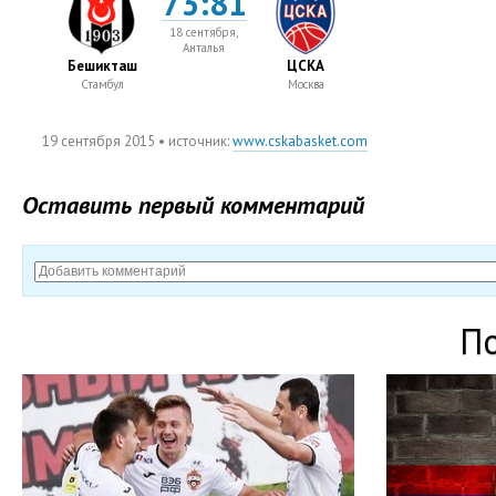
73:81
18 сентября,
Анталья
Бешикташ
ЦСКА
Стамбул
Москва
19 сентября 2015
• источник:
www.cskabasket.com
Оставить первый комментарий
П