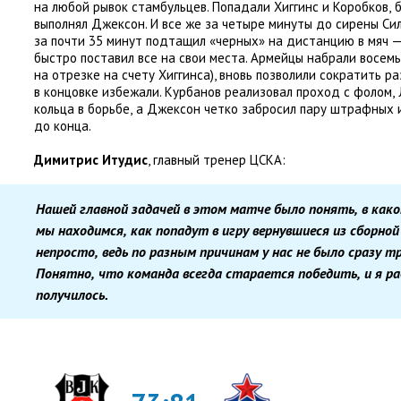
на любой рывок стамбульцев. Попадали Хиггинс и Коробков
,
выполнял Джексон. И все же за четыре минуты до сирены Си
за почти 35 минут подтащил
«
черных» на дистанцию в мяч —
быстро поставил все на свои места. Армейцы набрали восем
на отрезке на счету Хиггинса), вновь позволили сократить р
в концовке избежали. Курбанов реализовал проход с фолом
,
кольца в борьбе
,
а Джексон четко забросил пару штрафных и
до конца.
Димитрис Итудис
, главный тренер ЦСКА:
Нашей главной задачей в этом матче было понять
,
в как
мы находимся
,
как попадут в игру вернувшиеся из сборной
непросто
,
ведь по разным причинам у нас не было сразу т
Понятно
,
что команда всегда старается победить
,
и я р
получилось.