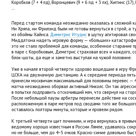
Коробков
(
7 + 4 пд), Воронцевич
(
9 + 6 пд + 3 пх), Хиггинс
(
17),
…
Перед стартом команда неожиданно оказалась в сложной к
Ни Хряпа
,
ни Фрилэнд были не готовы вернуться в строй
,
а т
из обоймы Хайнса.
Димитрис Итудис
в шутку агитировал сво
Миддлтона надеть игровую форму — «больших» катастрофич
это не стало проблемой для команды
,
особенное старание п
в паре с Коробковым
,
Деметрис страховал всех и каждого
,
с
блок-шоты
,
да еще и заметно выступая на чужой половине.
Уже в начале второй четверти здорово вошедшие в игру Фр
ЦСКА на двузначную дистанцию. А к середине периода пять
принесли москвичам максимальный для половины перевес — 4
матча неожиданно оборвал активный Николс. Он так агресси
в попытке подправить отскочивший мяч
,
что свернул на стор
После небольшой паузы арбитры перенесли действие на со
расположенную в паре метров под сводами того же большог
оставалось полторы минуты
,
которые и провели рядом.
К третьей четверти щит починили
,
и игра вернулась в привы
ведомому хорошо известным в России Лямпе
,
удавалось сок
но не больше
,
чем до 4−5 очков. Красно-синие довольно быс