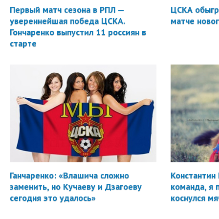
Первый матч сезона в РПЛ —
ЦСКА обыгр
увереннейшая победа ЦСКА.
матче новог
Гончаренко выпустил 11 россиян в
старте
Ганчаренко: «Влашича сложно
Константин 
заменить, но Кучаеву и Дзагоеву
команда, я 
сегодня это удалось»
коснулся мя