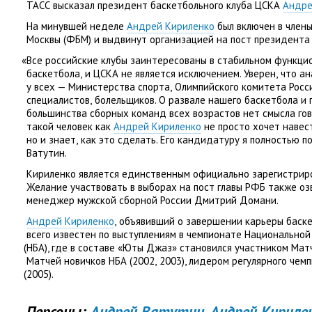
ТАСС высказал президент баскетбольного клуба ЦСКА
Андре
На минувшей неделе
Андрей Кириленко
был включен в член
Москвы
(
ФБМ) и выдвинут организацией на пост президента
«
Все российские клубы заинтересованы в стабильном функци
баскетбола
,
и ЦСКА не является исключением. Уверен
,
что ан
у всех — Министерства спорта
,
Олимпийского комитета Росс
специалистов
,
болельщиков. О развале нашего баскетбола и 
большинства сборных команд всех возрастов нет смысла гов
такой человек как
Андрей Кириленко
не просто хочет навес
но и знает
,
как это сделать. Его кандидатуру я полностью 
Ватутин.
Кириленко является единственным официально зарегистрир
Желание участвовать в выборах на пост главы РФБ также оз
менеджер мужской сборной России Дмитрий Домани.
Андрей Кириленко
,
объявивший о завершении карьеры баск
всего известен по выступлениям в чемпионате Национально
(
НБА), где в составе
«
Юты Джаз» становился участником Матч
Матчей новичков НБА
(
2002
,
2003), лидером регулярного чем
(
2005).
Персоны:
Андрей Ватутин,
Андрей Кириле