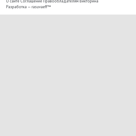
О сайте
Соглашение
Правообладателям
Викторина
Разработка —
rasuvaeff™