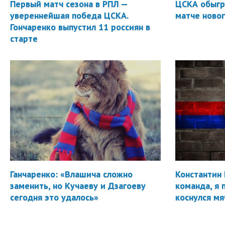
Первый матч сезона в РПЛ —
ЦСКА обыгр
увереннейшая победа ЦСКА.
матче новог
Гончаренко выпустил 11 россиян в
старте
Ганчаренко: «Влашича сложно
Константин 
заменить, но Кучаеву и Дзагоеву
команда, я 
сегодня это удалось»
коснулся мя