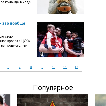
трое команды в ходе
— это вообще
всю свою
нов провел в ЦСКА.
 из прошлого, чем
6
7
8
9
10
11
12
Популярное