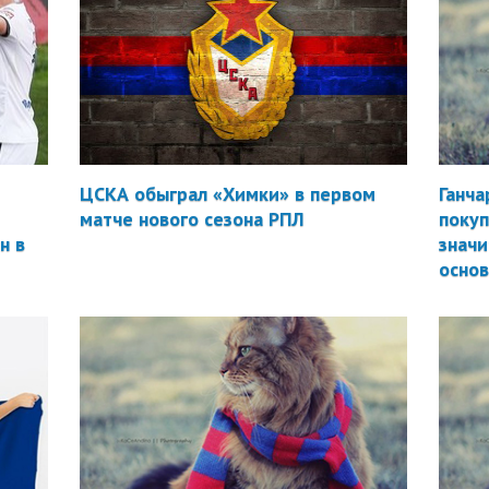
ЦСКА обыграл «Химки» в первом
Ганча
матче нового сезона РПЛ
покуп
н в
значи
осно