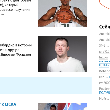
тракт с центровым
м), который
роцессе получения
—...
Сей
Andrei
Andrei
омбардир в истории
SMG
ет в другую
jura913
А.Впервые Фридзон
frillow
машина
ЦСКА»
Bober-
il84
→
rva200
Pozdee
ПОЛУЧ
Mefisto
т с ЦСКА