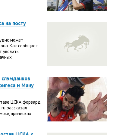
а на посту
тудис может
зона. Как сообщает
т уволить
дачных
е слэмданков
ригеса и Ману
ставе ЦСКА форвард
.ru рассказал
мок», прическах
состав ЦСКА к