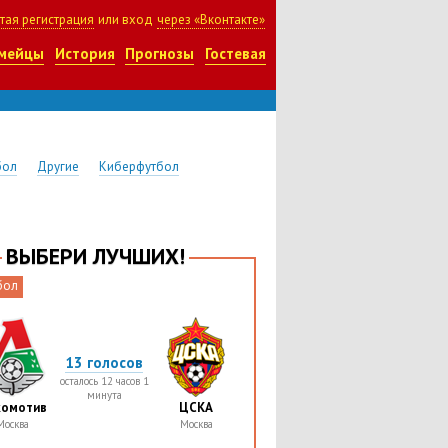
тая регистрация
или вход
через «Вконтакте»
мейцы
История
Прогнозы
Гостевая
бол
Другие
Киберфутбол
ВЫБЕРИ ЛУЧШИХ!
бол
13 голосов
осталось 12 часов 1
минута
комотив
ЦСКА
Москва
Москва