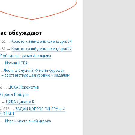
час обсуждают
ch61
→
Красно-синий день календаря: 24
ch61
→
Красно-синий день календаря: 27
→
Победа на глазах Авеланжа
→
Иртыш ЦСКА
→
Леонид Слуцкий: «У меня хорошая
 – соответствующая уровню и задачам
68
→
ЦСКА Локомотив
На уход Понтуса
0
→
ЦСКА Динамо К.
v1978
→
ЗАДАЙ ВОПРОС ГИНЕРУ — И
И ОТВЕТ
→
Игра и место в ней игрока