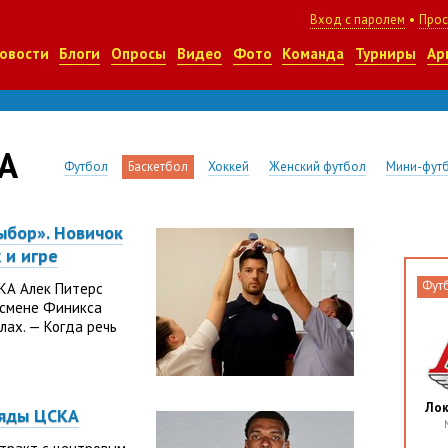
Вход с паролем
•
Прос
овости
Блоги
Опросы
Видео
Фото
Команда
Турниры
Ар
А
Футбол
Баскетбол
Хоккей
Женский футбол
Мини-фут
ыбор». Новичок
 и игре
Фут
КА Алек Питерс
 смене Финикса
лах. — Когда речь
Ло
ряды ЦСКА