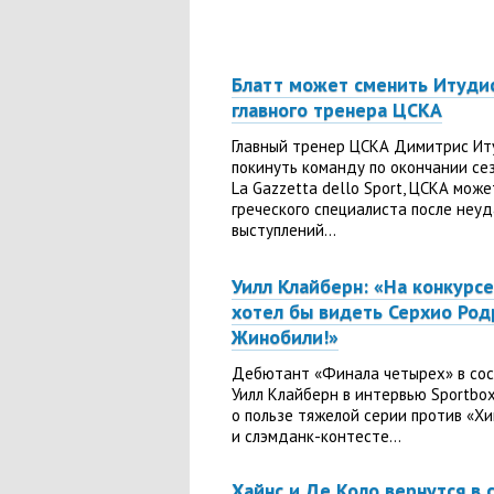
Блатт может сменить Итудис
главного тренера ЦСКА
Главный тренер ЦСКА Димитрис И
покинуть команду по окончании се
La Gazzetta dello Sport, ЦСКА може
греческого специалиста после неу
выступлений...
Уилл Клайберн: «На конкурс
хотел бы видеть Серхио Род
Жинобили!»
Дебютант «Финала четырех» в со
Уилл Клайберн в интервью Sportbox
о пользе тяжелой серии против «Хи
и слэмданк-контесте...
Хайнс и Де Коло вернутся в 