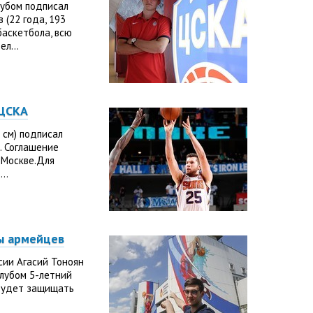
лубом подписал
 (22 года, 193
баскетбола, всю
л...
 ЦСКА
 см) подписал
. Соглашение
 Москве.Для
..
ды армейцев
ии Агасий Тоноян
клубом 5-летний
 будет защищать