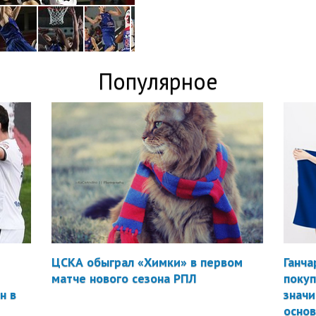
Популярное
ЦСКА обыграл «Химки» в первом
Ганча
матче нового сезона РПЛ
покуп
н в
значи
осно