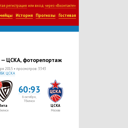
тая регистрация
или вход
через «Вконтакте»
мейцы
История
Прогнозы
Гостевая
 — ЦСКА, фоторепортаж
бря 2015
• просмотров:
3343
ПБК ЦСКА
60:93
8 октября,
Тбилиси
Вита
ЦСКА
билиси
Москва