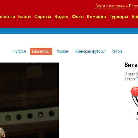
Вход с паролем
•
Прос
овости
Блоги
Опросы
Видео
Фото
Команда
Турниры
Ар
Футбол
Баскетбол
Хоккей
Женский футбол
Регби
Вита
9 октя
автор:
Т