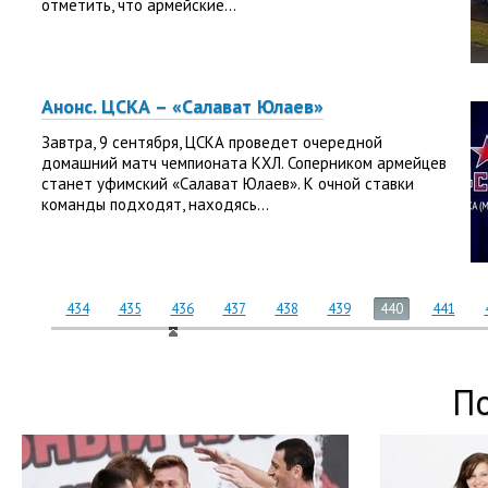
отметить, что армейские...
Анонс. ЦСКА – «Салават Юлаев»
Завтра, 9 сентября, ЦСКА проведет очередной
домашний матч чемпионата КХЛ. Соперником армейцев
станет уфимский «Салават Юлаев». К очной ставки
команды подходят, находясь...
434
435
436
437
438
439
440
441
П