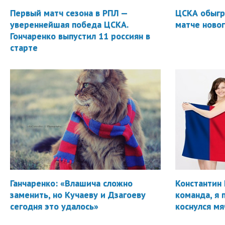
Первый матч сезона в РПЛ —
ЦСКА обыгр
увереннейшая победа ЦСКА.
матче новог
Гончаренко выпустил 11 россиян в
старте
Ганчаренко: «Влашича сложно
Константин 
заменить, но Кучаеву и Дзагоеву
команда, я 
сегодня это удалось»
коснулся мя