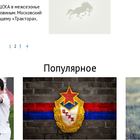
 ЦСКА в межсезонье
овиным. Московский
щему «Трактора»,
1
2
3
4
Популярное