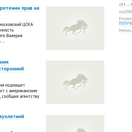
Дмитри
il84
→
ретении прав на
Состав
rva200
канадс
Pozdee
Кирилл
ПОЛУЧ
 московский ЦСКА
ЦСКА п
анность
Mefisto
«Эдмон
его Валерия
...
ским
сторонний
емя подпишет
кт с американским
 сообщил агентству
вухлетний