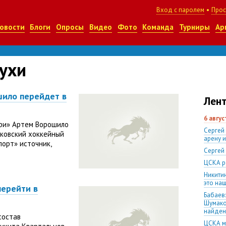
Вход с паролем
•
Прос
овости
Блоги
Опросы
Видео
Фото
Команда
Турниры
Ар
ухи
ило перейдет в
Лент
6 авгу
ри» Артем Ворошило
Сергей
сковский хоккейный
арену 
порт» источник,
Сергей
ЦСКА р
Никити
это наш
перейти в
Бабаев:
Шумако
найден
состав
ЦСКА м