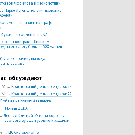
отказов Любимова в «Локомотив»
 в Парке Легенд получит название
Арена»
Любимов выставлен на драфт
в
 Кузьменко обменян в СКА
аключит контракт с Янником
м, на его счету больше 600 матчей
бъяснил причину вывода
ва из состава
в требует обмена из ЦСКА и
уется индивидуально
час обсуждают
Никитин не возглавит «Авангард» и
ch61
→
Красно-синий день календаря: 24
тся в ЦСКА
ch61
→
Красно-синий день календаря: 27
ющий ЦСКА Кирилл Петров
н в «Авангард»
→
Победа на глазах Авеланжа
ндр Попов остается в ЦСКА еще на
→
Иртыш ЦСКА
→
Леонид Слуцкий: «У меня хорошая
 сезона-2018/19 будет проводить
 – соответствующая уровню и задачам
ие матчи КХЛ в «Парке легенд»
ыменял у «Торпедо» защитника
68
→
ЦСКА Локомотив