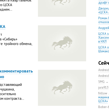
икита Квартальнов.
драфт 
из ЦСКА
Дворец
адием...
«ЦСКА 
Роман 
отказо
СКА
Андрей
ЦСКА з
ет
Хансено
а «Сибирь»
в НХЛ
те тройного обмена,
ЦСКА о
Шумако
Шумако
тренир
Сей
Игорь 
Andrei
 комментировать
остане
но
Andrei
Напада
обменя
SMG
редставляющий
Алекса
jura913
чушкина,
год
frillow
осительно
ЦСКА с
машина
м контракта...
домашн
ЦСКА»
ЦСКА в
Bober-