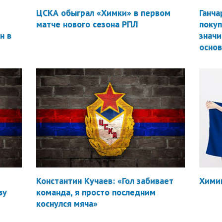
ЦСКА обыграл «Химки» в первом
Ганча
матче нового сезона РПЛ
покуп
н в
значи
осно
Константин Кучаев: «Гол забивает
Химик
ву
команда, я просто последним
коснулся мяча»