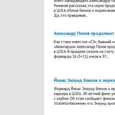
Агент нападающего Александра По
Романов рассказал, что игрок прод
в ЦСКА.«Попов близок к подписани
Да, это правдивая...
Александр Попов продолжит
Как стало известно «СЭ», бывший
«Авангарда» Александр Попов про
в ЦСКА. В прошлом сезоне на счету
форварда 16 (5+11) очков в 37...
Йонас Энлунд близок к пере
Форвард Йонас Энлунд близок к 
карьеры в ЦСКА. 28-летний финн у
с клубом. Об этом сообщает финск
Iltalehti.Напомним, что Энлунд проп