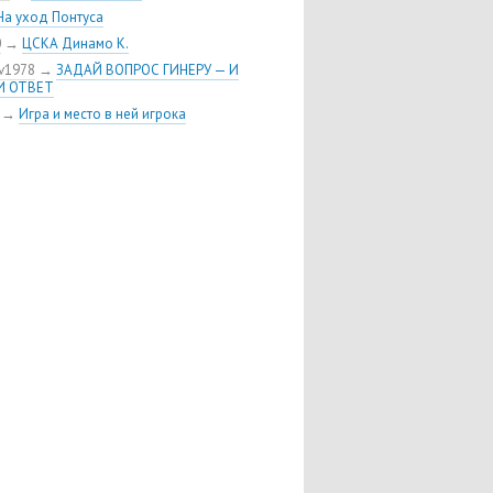
я Шуленина
На уход Понтуса
 хоккейного клуба ЦСКА пополнил
0
→
ЦСКА Динамо К.
кий нападающий Линден Вей
v1978
→
ЗАДАЙ ВОПРОС ГИНЕРУ — И
 Воробьёв возвращается в ЦСКА
И ОТВЕТ
риобрел права на форварда
→
Игра и место в ней игрока
тона»