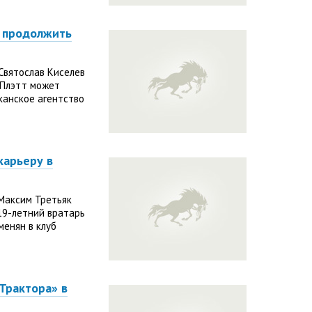
 продолжить
Святослав Киселев
 Плэтт может
канское агентство
карьеру в
 Максим Третьяк
19-летний вратарь
енян в клуб
Трактора» в