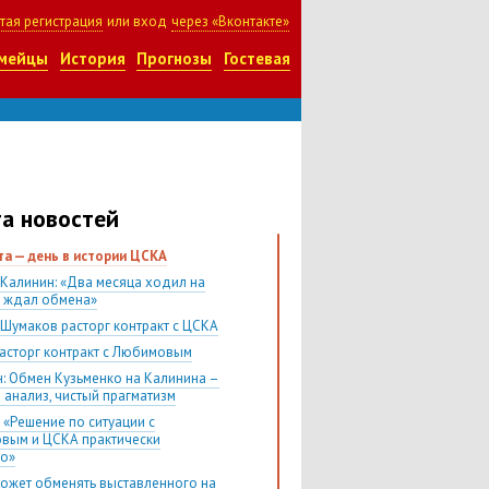
тая регистрация
или вход
через «Вконтакте»
мейцы
История
Прогнозы
Гостевая
а новостей
ста — день в истории ЦСКА
 Калинин: «Два месяца ходил на
и ждал обмена»
 Шумаков расторг контракт с ЦСКА
асторг контракт с Любимовым
н: Обмен Кузьменко на Калинина –
 анализ, чистый прагматизм
 «Решение по ситуации с
вым и ЦСКА практически
о»
ожет обменять выставленного на