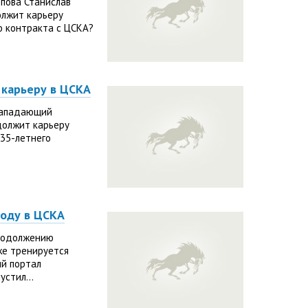
пова Станислав
олжит карьеру
ю контракта с ЦСКА?
 карьеру в ЦСКА
 нападающий
должит карьеру
 35-летнего
ходу в ЦСКА
продолжению
же тренируется
ий портал
устил...