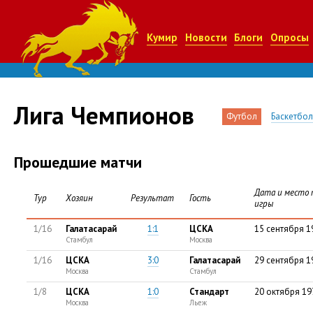
Кумир
Новости
Блоги
Опросы
Лига Чемпионов
Футбол
Баскетбол
Прошедшие матчи
Дата и место 
Тур
Хозяин
Результат
Гость
игры
1/16
Галатасарай
1:1
ЦСКА
15 сентября 1
Стамбул
Москва
1/16
ЦСКА
3:0
Галатасарай
29 сентября 1
Москва
Стамбул
1/8
ЦСКА
1:0
Стандарт
20 октября 19
Москва
Льеж