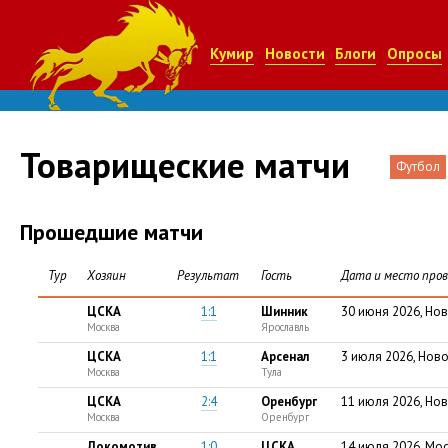
Кумир
Новости
Блоги
Опросы
Товарищеские матчи
Футбол
Прошедшие матчи
Тур
Хозяин
Результат
Гость
Дата и место пров
ЦСКА
1:1
Шинник
30 июня 2026, Но
Москва
Ярославль
ЦСКА
1:1
Арсенал
3 июля 2026, Нов
Москва
Тула
ЦСКА
2:4
Оренбург
11 июля 2026, Но
Москва
Оренбург
Локомотив
1:0
ЦСКА
14 июля 2026, Мо